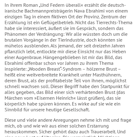
In ihrem Roman „Und Federn überall« erzählt die deutsch-
iranische Bachmannpreisträgerin Nava Ebrahimi von einem
einzigen Tag in einem fiktiven Ort der Provinz. Zentrum der
Erzählung ist ein Geflügelbetrieb. Nicht das Tierrechts-Thema
habe sie interessiert, äußert sie im Gespräch, sondern das
Phänomen der Verdrängung: Wir alle wüssten doch um die
brutalen Vorgänge in der Tierindustrie, doch könnten sie
mühelos ausblenden. Als jemand, der seit dreizehn Jahren
pflanzlich lebt, entlockte mir diese Einsicht nur das Heben
einer Augenbraue. Hängengeblieben ist mir das Bild, das
Ebrahimi offenbar schon vor Jahren zu ihrem Thema
inspirierte: „Wooden Breast“-Syndrom – hölzerne Brust –
heißt eine weitverbreitete Krankheit unter Masthühnern,
deren Brust, als der profitabelste Teil von ihnen, möglichst
schnell wachsen soll. Dieser Begriff habe den Startpunkt für
alles gegeben, das Bild einer sich verhärtenden Brust (das
Märchen vom »Eisernen Heinrich« lässt grüßen), das sie
körperlich habe spüren können. Es wirke auf sie wie ein
Sinnbild für unsere heutige Gesellschaft.
Diese und viele andere Anregungen nehme ich mit und frage
mich, ob und wie wir aus einer solchen Erstarrung
herauskommen. Sicher gehört dazu auch Trauerarbeit. Und