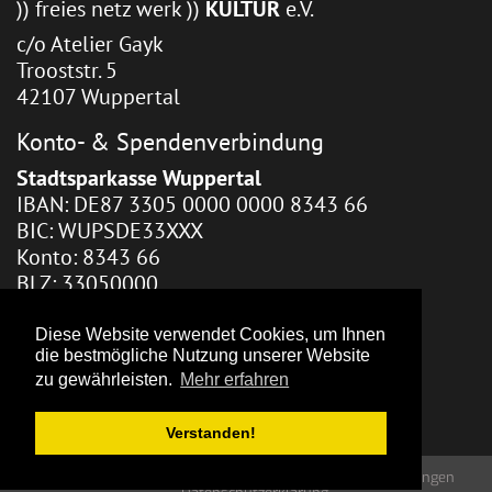
)) freies netz werk ))
KULTUR
e.V.
c/o Atelier Gayk
Trooststr. 5
42107 Wuppertal
Konto- & Spendenverbindung
Stadtsparkasse Wuppertal
IBAN: DE87 3305 0000 0000 8343 66
BIC: WUPSDE33XXX
Konto: 8343 66
BLZ: 33050000
Webhosting / Redaktion
Diese Website verwendet Cookies, um Ihnen
die bestmögliche Nutzung unserer Website
Zara Gayk
zu gewährleisten.
Mehr erfahren
Verstanden!
)) freies netz werk )) KULTUR – 2026
Nutzungsbedingungen