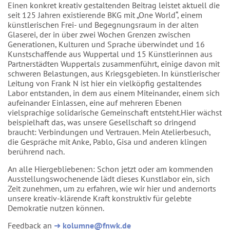
Einen konkret kreativ gestaltenden Beitrag leistet aktuell die
seit 125 Jahren existierende BKG mit „One World“, einem
künstlerischen Frei- und Begegnungsraum in der alten
Glaserei, der in über zwei Wochen Grenzen zwischen
Generationen, Kulturen und Sprache überwindet und 16
Kunstschaffende aus Wuppertal und 15 Künstlerinnen aus
Partnerstädten Wuppertals zusammenführt, einige davon mit
schweren Belastungen, aus Kriegsgebieten. In künstlerischer
Leitung von Frank N ist hier ein vielköpfig gestaltendes
Labor entstanden, in dem aus einem Miteinander, einem sich
aufeinander Einlassen, eine auf mehreren Ebenen
vielsprachige solidarische Gemeinschaft entsteht.Hier wächst
beispielhaft das, was unsere Gesellschaft so dringend
braucht: Verbindungen und Vertrauen. Mein Atelierbesuch,
die Gespräche mit Anke, Pablo, Gisa und anderen klingen
berührend nach.
An alle Hiergebliebenen: Schon jetzt oder am kommenden
Ausstellungswochenende lädt dieses Kunstlabor ein, sich
Zeit zunehmen, um zu erfahren, wie wir hier und andernorts
unsere kreativ-klärende Kraft konstruktiv für gelebte
Demokratie nutzen können.
Feedback an
➜
kolumne@fnwk.de