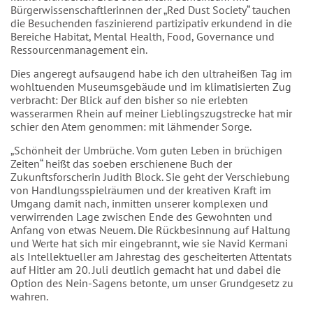
Bürgerwissenschaftlerinnen der „Red Dust Society“ tauchen
die Besuchenden faszinierend partizipativ erkundend in die
Bereiche Habitat, Mental Health, Food, Governance und
Ressourcenmanagement ein.
Dies angeregt aufsaugend habe ich den ultraheißen Tag im
wohltuenden Museumsgebäude und im klimatisierten Zug
verbracht: Der Blick auf den bisher so nie erlebten
wasserarmen Rhein auf meiner Lieblingszugstrecke hat mir
schier den Atem genommen: mit lähmender Sorge.
„Schönheit der Umbrüche. Vom guten Leben in brüchigen
Zeiten“ heißt das soeben erschienene Buch der
Zukunftsforscherin Judith Block. Sie geht der Verschiebung
von Handlungsspielräumen und der kreativen Kraft im
Umgang damit nach, inmitten unserer komplexen und
verwirrenden Lage zwischen Ende des Gewohnten und
Anfang von etwas Neuem. Die Rückbesinnung auf Haltung
und Werte hat sich mir eingebrannt, wie sie Navid Kermani
als Intellektueller am Jahrestag des gescheiterten Attentats
auf Hitler am 20. Juli deutlich gemacht hat und dabei die
Option des Nein-Sagens betonte, um unser Grundgesetz zu
wahren.