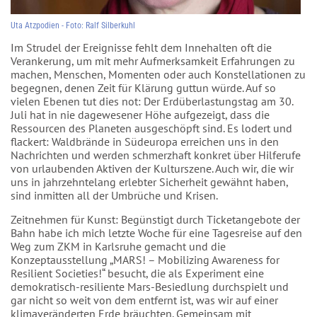
Uta Atzpodien - Foto: Ralf Silberkuhl
Im Strudel der Ereignisse fehlt dem Innehalten oft die
Verankerung, um mit mehr Aufmerksamkeit Erfahrungen zu
machen, Menschen, Momenten oder auch Konstellationen zu
begegnen, denen Zeit für Klärung guttun würde. Auf so
vielen Ebenen tut dies not: Der Erdüberlastungstag am 30.
Juli hat in nie dagewesener Höhe aufgezeigt, dass die
Ressourcen des Planeten ausgeschöpft sind. Es lodert und
flackert: Waldbrände in Südeuropa erreichen uns in den
Nachrichten und werden schmerzhaft konkret über Hilferufe
von urlaubenden Aktiven der Kulturszene. Auch wir, die wir
uns in jahrzehntelang erlebter Sicherheit gewähnt haben,
sind inmitten all der Umbrüche und Krisen.
Zeitnehmen für Kunst: Begünstigt durch Ticketangebote der
Bahn habe ich mich letzte Woche für eine Tagesreise auf den
Weg zum ZKM in Karlsruhe gemacht und die
Konzeptausstellung „MARS! – Mobilizing Awareness for
Resilient Societies!“ besucht, die als Experiment eine
demokratisch-resiliente Mars-Besiedlung durchspielt und
gar nicht so weit von dem entfernt ist, was wir auf einer
klimaveränderten Erde bräuchten. Gemeinsam mit