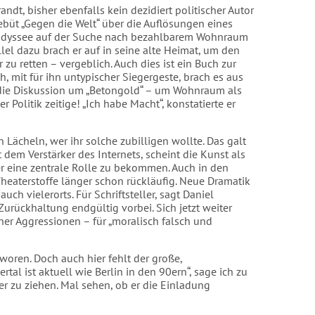
dt, bisher ebenfalls kein dezidiert politischer Autor
ebüt „Gegen die Welt“ über die Auflösungen eines
ne Odyssee auf der Suche nach bezahlbarem Wohnraum
llel dazu brach er auf in seine alte Heimat, um den
zu retten – vergeblich. Auch dies ist ein Buch zur
h, mit für ihn untypischer Siegergeste, brach es aus
 die Diskussion um „Betongold“ – um Wohnraum als
Politik zeitige! „Ich habe Macht“, konstatierte er
 Lächeln, wer ihr solche zubilligen wollte. Das galt
 dem Verstärker des Internets, scheint die Kunst als
r eine zentrale Rolle zu bekommen. Auch in den
heaterstoffe länger schon rückläufig. Neue Dramatik
h vielerorts. Für Schriftsteller, sagt Daniel
Zurückhaltung endgültig vorbei. Sich jetzt weiter
cher Aggressionen – für „moralisch falsch und
woren. Doch auch hier fehlt der große,
rtal ist aktuell wie Berlin in den 90ern“, sage ich zu
er zu ziehen. Mal sehen, ob er die Einladung