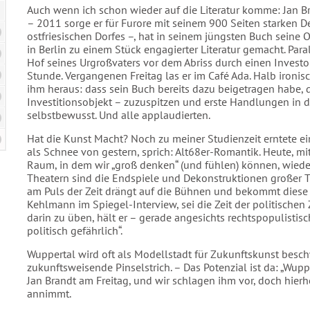
Auch wenn ich schon wieder auf die Literatur komme: Jan Bran
– 2011 sorge er für Furore mit seinem 900 Seiten starken D
ostfriesischen Dorfes –, hat in seinem jüngsten Buch sei
in Berlin zu einem Stück engagierter Literatur gemacht. Para
Hof seines Urgroßvaters vor dem Abriss durch einen Investor 
Stunde. Vergangenen Freitag las er im Café Ada. Halb ironisc
ihm heraus: dass sein Buch bereits dazu beigetragen habe,
Investitionsobjekt – zuzuspitzen und erste Handlungen in der 
selbstbewusst. Und alle applaudierten.
Hat die Kunst Macht? Noch zu meiner Studienzeit erntete ein
als Schnee von gestern, sprich: Alt68er-Romantik. Heute, mit
Raum, in dem wir „groß denken“ (und fühlen) können, wiede
Theatern sind die Endspiele und Dekonstruktionen großer T
am Puls der Zeit drängt auf die Bühnen und bekommt diese auc
Kehlmann im Spiegel-Interview, sei die Zeit der politischen 
darin zu üben, hält er – gerade angesichts rechtspopulistis
politisch gefährlich“.
Wuppertal wird oft als Modellstadt für Zukunftskunst besch
zukunftsweisende Pinselstrich. – Das Potenzial ist da: „Wuppe
Jan Brandt am Freitag, und wir schlagen ihm vor, doch hierh
annimmt.