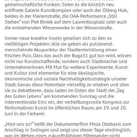
gemeinschaftliche Funken: Seien es die kürzlich neu
eröffnete Galerie Kunstkomplex oder auch der Ölberg Hub,
beides in der Marienstraße, die OAA-Performance „Still
Stehen“ von Piet Biniek auf dem Laurentiusplatz oder auch
die entstehenden Wiesenwerke in der Wiesenstraße.
Immer neue kreative Inseln gesellen sich zu den so
vielfältigen Projekten: Alle sie geben als pulsierend-
menschelnde Akupunktur der Stadtentwicklung einen
frischen Puls. Dass das auch der Buga31 gut tun wird, wissen
nicht nur Kunstschaffende, sondern auch Stadtmacher und
Unternehmerinnen. Mit Mut für weitere Experimente: Kunst
und Kultur sind elementar für eine ökologische,
ökonomische und soziale Nachhaltigkeitsstrategie unserer
Stadt. Genau diese Potentiale vielseitig zu erleben und über
sie zu debattieren, dazu laden im Osten der Stadt der „Tag
des Guten Lebens“ am kommenden Sonntag und die
Interventionale Eins ein, der verheißungsvolle Kongress zur
Performativen Kunst im öffentlichen Raum, am 19. und 20.
Juni in der Färberei.
„Hört uns zu!“ heißt der Dokumentarfilm Mirza Odabasis zum
Anschlag in Solingen und zeigt uns dieser Tage eindringlich,
was im Weben eines zukunftsfähigen Miteinander nicht