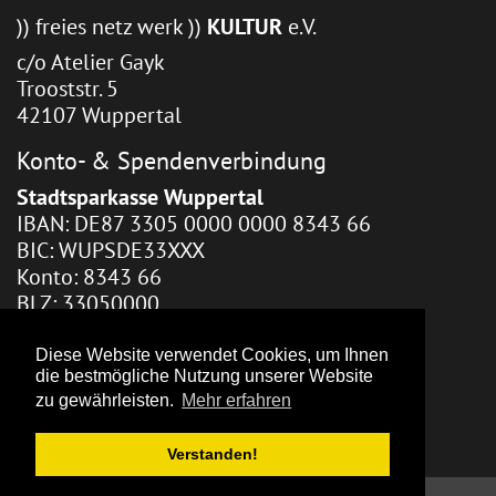
)) freies netz werk ))
KULTUR
e.V.
c/o Atelier Gayk
Trooststr. 5
42107 Wuppertal
Konto- & Spendenverbindung
Stadtsparkasse Wuppertal
IBAN: DE87 3305 0000 0000 8343 66
BIC: WUPSDE33XXX
Konto: 8343 66
BLZ: 33050000
Webhosting / Redaktion
Diese Website verwendet Cookies, um Ihnen
die bestmögliche Nutzung unserer Website
Zara Gayk
zu gewährleisten.
Mehr erfahren
Verstanden!