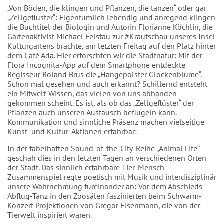
„Von Böden, die klingen und Pflanzen, die tanzen“ oder gar
„Zellgeflüster“: Eigentümlich lebendig und anregend klingen
die Buchtitel der Biologin und Autorin Florianne Köchlin, die
Gartenaktivist Michael Felstau zur #Krautschau unseres Insel
Kulturgartens brachte, am letzten Freitag auf den Platz hinter
dem Café Ada. Hier erforschten wir die Stadtnatur: Mit der
Flora Incognita-App auf dem Smartphone entdeckte
Regisseur Roland Brus die „Hängepolster Glockenblume“.
Schon mal gesehen und auch erkannt? Schillernd entsteht
ein Mitwelt-Wissen, das vielen von uns abhanden
gekommen scheint. Es ist, als ob das „Zellgeflüster“ der
Pflanzen auch unseren Austausch beflügeln kann.
Kommunikation und sinnliche Präsenz machen vielseitige
Kunst- und Kultur-Aktionen erfahrbar:
In der fabelhaften Sound-of-the-City-Reihe „Animal Life“
geschah dies in den letzten Tagen an verschiedenen Orten
der Stadt. Das sinnlich erfahrbare Tier-Mensch-
Zusammenspiel regte poetisch mit Musik und interdisziplinär
unsere Wahrnehmung füreinander an: Vor dem Abschieds-
Abflug-Tanz in den Zoosälen faszinierten beim Schwarm-
Konzert Projektionen von Gregor Eisenmann, die von der
Tierwelt inspiriert waren.