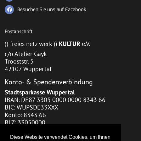
Besuchen Sie uns auf Facebook
Postanschrift
)) freies netz werk ))
KULTUR
e.V.
c/o Atelier Gayk
Trooststr. 5
42107 Wuppertal
Konto- & Spendenverbindung
Stadtsparkasse Wuppertal
IBAN: DE87 3305 0000 0000 8343 66
BIC: WUPSDE33XXX
Konto: 8343 66
BLZ: 33050000
Webhosting / Redaktion
Diese Website verwendet Cookies, um Ihnen