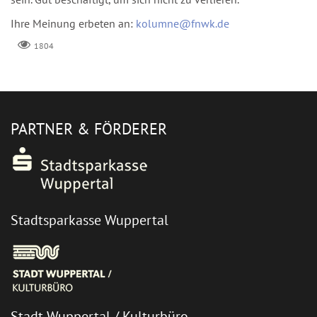
Ihre Meinung erbeten an:
kolumne@fnwk.de
1804
PARTNER & FÖRDERER
Stadtsparkasse Wuppertal
Stadt Wuppertal / Kulturbüro