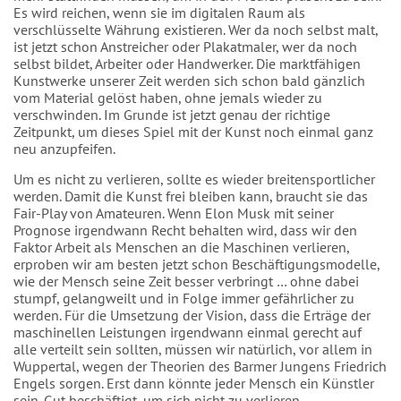
Es wird reichen, wenn sie im digitalen Raum als
verschlüsselte Währung existieren. Wer da noch selbst malt,
ist jetzt schon Anstreicher oder Plakatmaler, wer da noch
selbst bildet, Arbeiter oder Handwerker. Die marktfähigen
Kunstwerke unserer Zeit werden sich schon bald gänzlich
vom Material gelöst haben, ohne jemals wieder zu
verschwinden. Im Grunde ist jetzt genau der richtige
Zeitpunkt, um dieses Spiel mit der Kunst noch einmal ganz
neu anzupfeifen.
Um es nicht zu verlieren, sollte es wieder breitensportlicher
werden. Damit die Kunst frei bleiben kann, braucht sie das
Fair-Play von Amateuren. Wenn Elon Musk mit seiner
Prognose irgendwann Recht behalten wird, dass wir den
Faktor Arbeit als Menschen an die Maschinen verlieren,
erproben wir am besten jetzt schon Beschäftigungsmodelle,
wie der Mensch seine Zeit besser verbringt … ohne dabei
stumpf, gelangweilt und in Folge immer gefährlicher zu
werden. Für die Umsetzung der Vision, dass die Erträge der
maschinellen Leistungen irgendwann einmal gerecht auf
alle verteilt sein sollten, müssen wir natürlich, vor allem in
Wuppertal, wegen der Theorien des Barmer Jungens Friedrich
Engels sorgen. Erst dann könnte jeder Mensch ein Künstler
sein. Gut beschäftigt, um sich nicht zu verlieren.