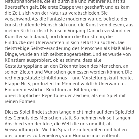
Naturphänomene, die es durch sie und mit ihrer Kunst zu
übertreffen galt. Die erste Etappe war geschafft und es kam
die Zeit, sich von der Natur zu verabschieden. Sie
verschwand. Als die Fantasie moderner wurde, befreite der
kunstschaffende Mensch sich und die Kunst von diesem, aus
meiner Sicht rücksichtslosem Vorgang. Danach verstand der
Künstler sich darauf, noch kaum die Künstlerin, die
Eindrücke des Unerwarteten in sich selbst zu suchen. Die
zielstrebige Selbstveränderung des Menschen als Maß aller
Dinge, wurde an sich selbst abgearbeitet. Und es wurde von
Künstlern ausprobiert, ob es stimmt, dass alle
Gestaltungspläne an den Erkenntnissen des Menschen, an
seinen Zielen und Wünschen gemessen werden können. Die
rechnergestützte Einbildungs – und Vorstellungskraft heute,
Etappe Nr. 3, produziert im Moment wirklich Unerwartetes.
Ein unermesslicher Reichtum an Bildern, ein
unerschöpfliches Repertoire der Zeichen, als ein Spiel mit
reinen Formen.
Dieses Spiel findet schon lange nicht mehr auf dem Spielfeld
des Gemüts des Menschen statt. So nehmen wir seit langem
Abschied von der Idee, die Welt die uns umgibt, als
Verwandlung der Welt in Sprache zu begreifen und haben
uns, ohne es zu bemerken, vom Humanismus entfernt.