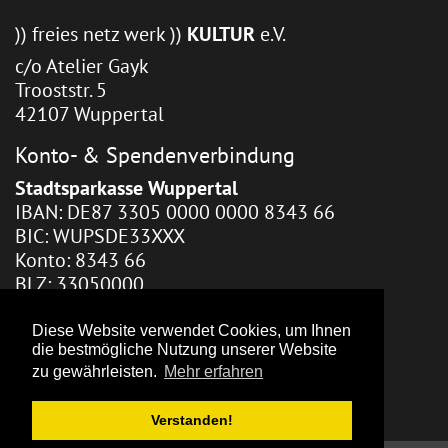
)) freies netz werk ))
KULTUR
e.V.
c/o Atelier Gayk
Trooststr. 5
42107 Wuppertal
Konto- & Spendenverbindung
Stadtsparkasse Wuppertal
IBAN: DE87 3305 0000 0000 8343 66
BIC: WUPSDE33XXX
Konto: 8343 66
BLZ: 33050000
Webhosting / Redaktion
Diese Website verwendet Cookies, um Ihnen
die bestmögliche Nutzung unserer Website
Zara Gayk
zu gewährleisten.
Mehr erfahren
Verstanden!