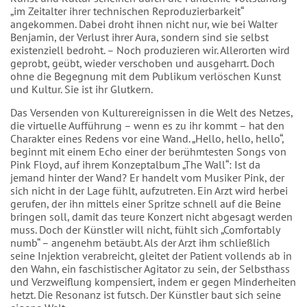
„im Zeitalter ihrer technischen Reproduzierbarkeit“
angekommen. Dabei droht ihnen nicht nur, wie bei Walter
Benjamin, der Verlust ihrer Aura, sondern sind sie selbst
existenziell bedroht. – Noch produzieren wir. Allerorten wird
geprobt, geübt, wieder verschoben und ausgeharrt. Doch
ohne die Begegnung mit dem Publikum verlöschen Kunst
und Kultur. Sie ist ihr Glutkern.
Das Versenden von Kulturereignissen in die Welt des Netzes,
die virtuelle Aufführung – wenn es zu ihr kommt – hat den
Charakter eines Redens vor eine Wand. „Hello, hello, hello“,
beginnt mit einem Echo einer der berühmtesten Songs von
Pink Floyd, auf ihrem Konzeptalbum „The Wall“: Ist da
jemand hinter der Wand? Er handelt vom Musiker Pink, der
sich nicht in der Lage fühlt, aufzutreten. Ein Arzt wird herbei
gerufen, der ihn mittels einer Spritze schnell auf die Beine
bringen soll, damit das teure Konzert nicht abgesagt werden
muss. Doch der Künstler will nicht, fühlt sich „Comfortably
numb“ – angenehm betäubt. Als der Arzt ihm schließlich
seine Injektion verabreicht, gleitet der Patient vollends ab in
den Wahn, ein faschistischer Agitator zu sein, der Selbsthass
und Verzweiflung kompensiert, indem er gegen Minderheiten
hetzt. Die Resonanz ist futsch. Der Künstler baut sich seine