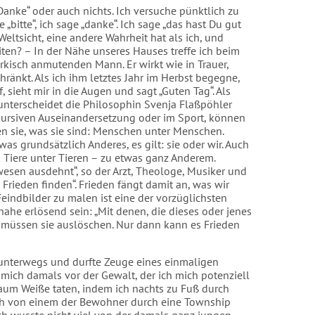
„Danke“ oder auch nichts. Ich versuche pünktlich zu
„bitte“, ich sage „danke“. Ich sage „das hast Du gut
eltsicht, eine andere Wahrheit hat als ich, und
ten? – In der Nähe unseres Hauses treffe ich beim
rkisch anmutenden Mann. Er wirkt wie in Trauer,
änkt. Als ich ihm letztes Jahr im Herbst begegne,
, sieht mir in die Augen und sagt „Guten Tag“. Als
 unterscheidet die Philosophin Svenja Flaßpöhler
kursiven Auseinandersetzung oder im Sport, können
n sie, was sie sind: Menschen unter Menschen.
s grundsätzlich Anderes, es gilt: sie oder wir. Auch
– Tiere unter Tieren – zu etwas ganz Anderem.
wesen ausdehnt“, so der Arzt, Theologe, Musiker und
Frieden finden“. Frieden fängt damit an, was wir
indbilder zu malen ist eine der vorzüglichsten
he erlösend sein: „Mit denen, die dieses oder jenes
wir müssen sie auslöschen. Nur dann kann es Frieden
 unterwegs und durfte Zeuge eines einmaligen
 mich damals vor der Gewalt, der ich mich potenziell
kaum Weiße taten, indem ich nachts zu Fuß durch
ich von einem der Bewohner durch eine Township