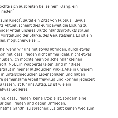
möchte sich ausbreiten bei seinem Klang, ein
rieden“.
 zum Krieg!“, lautet ein Zitat von Publius Flavius
ts. Aktuell scheint dies europaweit die Losung zu
nder Anteil unseres Bruttoinlandsprodukts sollen
 Vorstellung der Stärke, des Gerüstetseins. Es ist ein
ieden, möglicherweise …
che, wenn wir uns mit etwas abfinden, durch etwas
n mit, dass Frieden nicht immer ideal, nicht etwas
leben. Ich möchte hier von scheinbar kleinen
rort INSEL in Wuppertal leiten, sind mir diese
traut in meiner alltäglichen Praxis. Alle in unserem
 in unterschiedlichen Lebensphasen und haben
re gemeinsame Arbeit freiwillig und können jederzeit
assen, ist für uns Alltag. Es ist wie ein
etwas Größeres.
g, dass „Frieden“ keine Utopie ist, sondern eine
 für den Frieden und gegen Unfrieden.
Mahatma Gandhi zu sprechen: „Es gibt keinen Weg zum