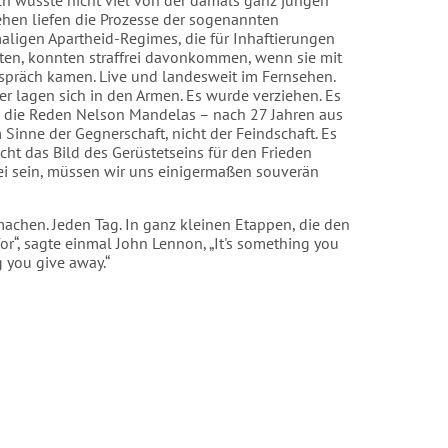
ch wusste nicht viel von der damals ganz jungen
ehen liefen die Prozesse der sogenannten
aligen Apartheid-Regimes, die für Inhaftierungen
ten, konnten straffrei davonkommen, wenn sie mit
espräch kamen. Live und landesweit im Fernsehen.
r lagen sich in den Armen. Es wurde verziehen. Es
 die Reden Nelson Mandelas – nach 27 Jahren aus
m Sinne der Gegnerschaft, nicht der Feindschaft. Es
ht das Bild des Gerüstetseins für den Frieden
rei sein, müssen wir uns einigermaßen souverän
machen. Jeden Tag. In ganz kleinen Etappen, die den
or“, sagte einmal John Lennon, „It's something you
 you give away.“