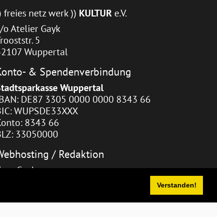
) freies netz werk ))
KULTUR
e.V.
/o Atelier Gayk
rooststr. 5
42107 Wuppertal
Konto- & Spendenverbindung
Stadtsparkasse Wuppertal
IBAN: DE87 3305 0000 0000 8343 66
BIC: WUPSDE33XXX
Konto: 8343 66
BLZ: 33050000
Webhosting / Redaktion
Zara Gayk
Verstanden!