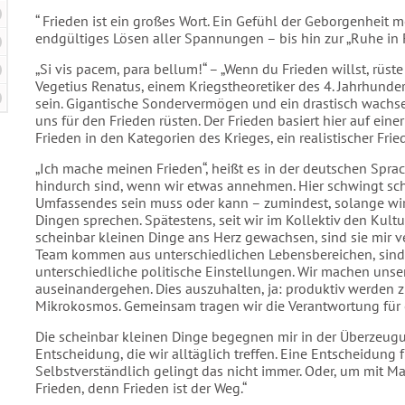
“ Frieden ist ein großes Wort. Ein Gefühl der Geborgenheit 
endgültiges Lösen aller Spannungen – bis hin zur „Ruhe in F
„Si vis pacem, para bellum!“ – „Wenn du Frieden willst, rüste
Vegetius Renatus, einem Kriegstheoretiker des 4. Jahrhunder
sein. Gigantische Sondervermögen und ein drastisch wachse
uns für den Frieden rüsten. Der Frieden basiert hier auf einer
Frieden in den Kategorien des Krieges, ein realistischer Fr
„Ich mache meinen Frieden“, heißt es in der deutschen Spra
hindurch sind, wenn wir etwas annehmen. Hier schwingt scho
Umfassendes sein muss oder kann – zumindest, solange wir 
Dingen sprechen. Spätestens, seit wir im Kollektiv den Kultu
scheinbar kleinen Dinge ans Herz gewachsen, sind sie mir ver
Team kommen aus unterschiedlichen Lebensbereichen, sind
unterschiedliche politische Einstellungen. Wir machen unse
auseinandergehen. Dies auszuhalten, ja: produktiv werden zu l
Mikrokosmos. Gemeinsam tragen wir die Verantwortung für 
Die scheinbar kleinen Dinge begegnen mir in der Überzeugun
Entscheidung, die wir alltäglich treffen. Eine Entscheidung
Selbstverständlich gelingt das nicht immer. Oder, um mit 
Frieden, denn Frieden ist der Weg.“