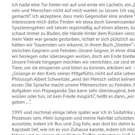
Ich halte eine Tür hinter mir auf und ernte ein Lächeln, ein 
sein und Menschen nicht auf mich warten zu lassen. Ich sage 
gemacht“. Ich akzeptiere, dass mein Gegenüber eine andere W
interessiere mich dafür. Finden wir etwa doch Gemeinsamkei
Spazierengehen seit Jahren regelmäßig auf einen älteren, tü
schaut immer zu Boden, die Hände hinter dem Rücken verschr
mein Vater war gerade gestorben, richtet er sich plötzlich auf
hätten wir Trauernden uns erkannt. In ihrem Buch „Streiten“
zwischen Gegnern und Feinden. Unsere Gegner, in einer dis
wir besiegen oder überzeugen wollen, doch am Ende bleibe
Unsere Feinde hingegen möchten wir vernichten, sie sind etwa
Tiere, um sie einsperren und töten zu können, erklären wir 
„Solange er den Kreis seines Mitgefühls nicht auf alle Lebe
Philosoph Albert Schweitzer, „wird der Mensch selbst keinen 
essen. Die Sprache macht unsere Mitmenschen zu Feinden. Fe
Aufgaben von Propaganda. Das kann sehr überzeugend, beina
wollen oder tun, ist kein Friede möglich“, heißt es dann, „
geben …“.
1995 und nochmal einige Jahre später war ich in Südafrika
Prozesses sein. Mein Jungsein und meine Naivität schützten
aussetzte, indem ich Bus und Zug fuhr, was dort bis dahin 
Kapstadt lief, wie ich es von Zuhause kannte, indem ich m