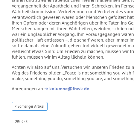
fahren und zu einem abendlichen Treffen mitnehmen ließ. I
Vergangenheit der Apartheid und ihren Schrecken. Im Ferns
Wahrheitskommission. Vertreterinnen und Vertreter des vorm
verantwortlich gewesen waren oder Menschen gefoltert hat
ihren Opfern oder deren Angehörigen über ihre Taten ins G
Menschen rangen mit ihren Wahrheiten, weinten, schrien ode
war ein unglaublicher Vorgang. Ihm vorausgegangen waren
politischer Haft entlassen –, die scharf waren, aber immer i
sollte damals eine Zukunft geben. Individuell gewendet mac
vielleicht etwas Sinn: Um Frieden zu machen, müssen wir f
fühlen, müssen wir im Alltag lächeln können.
Achten wir also auf uns. Versuchen wir, unseren Frieden zu 
Weg des Friedens bilden. „Peace is not something you wish f
make, something you do, something you are, and something
Anregungen an
➜
kolumne@fnwk.de
vorheriger Artikel
945