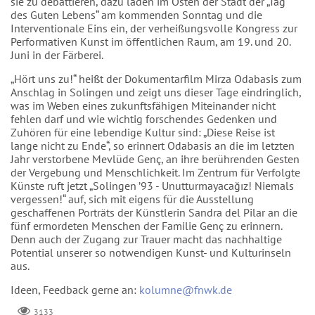
sie zu debattieren, dazu laden im Osten der Stadt der „Tag
des Guten Lebens“ am kommenden Sonntag und die
Interventionale Eins ein, der verheißungsvolle Kongress zur
Performativen Kunst im öffentlichen Raum, am 19. und 20.
Juni in der Färberei.
„Hört uns zu!“ heißt der Dokumentarfilm Mirza Odabasis zum
Anschlag in Solingen und zeigt uns dieser Tage eindringlich,
was im Weben eines zukunftsfähigen Miteinander nicht
fehlen darf und wie wichtig forschendes Gedenken und
Zuhören für eine lebendige Kultur sind: „Diese Reise ist
lange nicht zu Ende“, so erinnert Odabasis an die im letzten
Jahr verstorbene Mevlüde Genç, an ihre berührenden Gesten
der Vergebung und Menschlichkeit. Im Zentrum für Verfolgte
Künste ruft jetzt „Solingen ’93 - Unutturmayacağız! Niemals
vergessen!“ auf, sich mit eigens für die Ausstellung
geschaffenen Porträts der Künstlerin Sandra del Pilar an die
fünf ermordeten Menschen der Familie Genç zu erinnern.
Denn auch der Zugang zur Trauer macht das nachhaltige
Potential unserer so notwendigen Kunst- und Kulturinseln
aus.
Ideen, Feedback gerne an:
kolumne@fnwk.de
3133