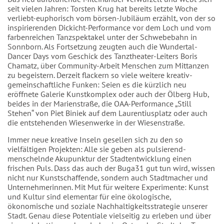
seit vielen Jahren: Torsten Krug hat bereits letzte Woche
verliebt-euphorisch vom börsen-Jubiläum erzählt, von der so
inspirierenden Dickicht-Performance vor dem Loch und vom
farbenreichen Tanzspektakel unter der Schwebebahn in
Sonnborn. Als Fortsetzung zeugten auch die Wundertal-
Dancer Days vom Geschick des Tanztheater-Leiters Boris
Chamatz, über Community-Arbeit Menschen zum Mittanzen
zu begeistern. Derzeit flackern so viele weitere kreativ-
gemeinschaftliche Funken: Seien es die kürzlich neu
eröffnete Galerie Kunstkomplex oder auch der Ölberg Hub,
beides in der Marienstraße, die OAA-Performance „Still
Stehen“ von Piet Biniek auf dem Laurentiusplatz oder auch
die entstehenden Wiesenwerke in der Wiesenstraße.
Immer neue kreative Inseln gesellen sich zu den so
vielfältigen Projekten: Alle sie geben als pulsierend-
menschelnde Akupunktur der Stadtentwicklung einen
frischen Puls. Dass das auch der Buga31 gut tun wird, wissen
nicht nur Kunstschaffende, sondern auch Stadtmacher und
Unternehmerinnen. Mit Mut für weitere Experimente: Kunst
und Kultur sind elementar für eine ökologische,
ökonomische und soziale Nachhaltigkeitsstrategie unserer
Stadt. Genau diese Potentiale vielseitig zu erleben und über