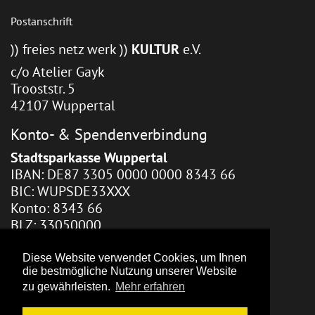
Postanschrift
)) freies netz werk ))
KULTUR
e.V.
c/o Atelier Gayk
Trooststr. 5
42107 Wuppertal
Konto- & Spendenverbindung
Stadtsparkasse Wuppertal
IBAN: DE87 3305 0000 0000 8343 66
BIC: WUPSDE33XXX
Konto: 8343 66
BLZ: 33050000
Webhosting / Redaktion
Diese Website verwendet Cookies, um Ihnen
die bestmögliche Nutzung unserer Website
Zara Gayk
zu gewährleisten.
Mehr erfahren