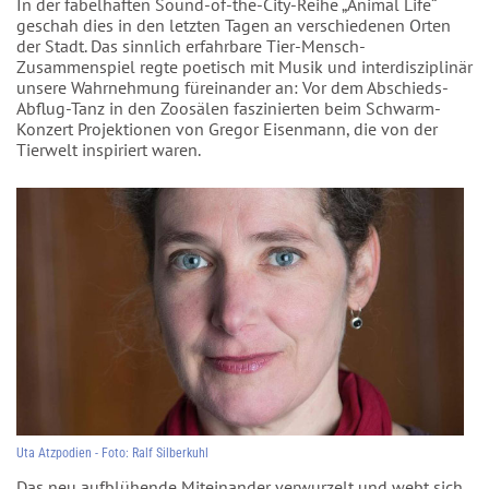
In der fabelhaften Sound-of-the-City-Reihe „Animal Life“
geschah dies in den letzten Tagen an verschiedenen Orten
der Stadt. Das sinnlich erfahrbare Tier-Mensch-
Zusammenspiel regte poetisch mit Musik und interdisziplinär
unsere Wahrnehmung füreinander an: Vor dem Abschieds-
Abflug-Tanz in den Zoosälen faszinierten beim Schwarm-
Konzert Projektionen von Gregor Eisenmann, die von der
Tierwelt inspiriert waren.
Uta Atzpodien - Foto: Ralf Silberkuhl
Das neu aufblühende Miteinander verwurzelt und webt sich