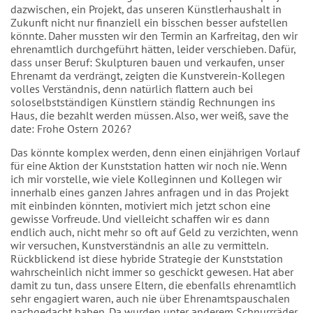
dazwischen, ein Projekt, das unseren Künstlerhaushalt in
Zukunft nicht nur finanziell ein bisschen besser aufstellen
könnte. Daher mussten wir den Termin an Karfreitag, den wir
ehrenamtlich durchgeführt hätten, leider verschieben. Dafür,
dass unser Beruf: Skulpturen bauen und verkaufen, unser
Ehrenamt da verdrängt, zeigten die Kunstverein-Kollegen
volles Verständnis, denn natürlich flattern auch bei
soloselbstständigen Künstlern ständig Rechnungen ins
Haus, die bezahlt werden müssen. Also, wer weiß, save the
date: Frohe Ostern 2026?
Das könnte komplex werden, denn einen einjährigen Vorlauf
für eine Aktion der Kunststation hatten wir noch nie. Wenn
ich mir vorstelle, wie viele Kolleginnen und Kollegen wir
innerhalb eines ganzen Jahres anfragen und in das Projekt
mit einbinden könnten, motiviert mich jetzt schon eine
gewisse Vorfreude. Und vielleicht schaffen wir es dann
endlich auch, nicht mehr so oft auf Geld zu verzichten, wenn
wir versuchen, Kunstverständnis an alle zu vermitteln.
Rückblickend ist diese hybride Strategie der Kunststation
wahrscheinlich nicht immer so geschickt gewesen. Hat aber
damit zu tun, dass unsere Eltern, die ebenfalls ehrenamtlich
sehr engagiert waren, auch nie über Ehrenamtspauschalen
nachgedacht haben. Da wurden unter anderem Schnurrräder