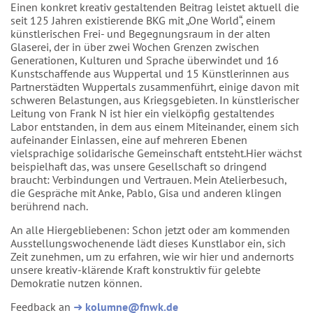
Einen konkret kreativ gestaltenden Beitrag leistet aktuell die
seit 125 Jahren existierende BKG mit „One World“, einem
künstlerischen Frei- und Begegnungsraum in der alten
Glaserei, der in über zwei Wochen Grenzen zwischen
Generationen, Kulturen und Sprache überwindet und 16
Kunstschaffende aus Wuppertal und 15 Künstlerinnen aus
Partnerstädten Wuppertals zusammenführt, einige davon mit
schweren Belastungen, aus Kriegsgebieten. In künstlerischer
Leitung von Frank N ist hier ein vielköpfig gestaltendes
Labor entstanden, in dem aus einem Miteinander, einem sich
aufeinander Einlassen, eine auf mehreren Ebenen
vielsprachige solidarische Gemeinschaft entsteht.Hier wächst
beispielhaft das, was unsere Gesellschaft so dringend
braucht: Verbindungen und Vertrauen. Mein Atelierbesuch,
die Gespräche mit Anke, Pablo, Gisa und anderen klingen
berührend nach.
An alle Hiergebliebenen: Schon jetzt oder am kommenden
Ausstellungswochenende lädt dieses Kunstlabor ein, sich
Zeit zunehmen, um zu erfahren, wie wir hier und andernorts
unsere kreativ-klärende Kraft konstruktiv für gelebte
Demokratie nutzen können.
Feedback an
➜
kolumne@fnwk.de