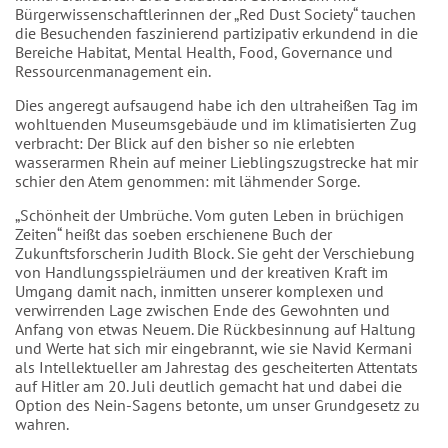
Bürgerwissenschaftlerinnen der „Red Dust Society“ tauchen
die Besuchenden faszinierend partizipativ erkundend in die
Bereiche Habitat, Mental Health, Food, Governance und
Ressourcenmanagement ein.
Dies angeregt aufsaugend habe ich den ultraheißen Tag im
wohltuenden Museumsgebäude und im klimatisierten Zug
verbracht: Der Blick auf den bisher so nie erlebten
wasserarmen Rhein auf meiner Lieblingszugstrecke hat mir
schier den Atem genommen: mit lähmender Sorge.
„Schönheit der Umbrüche. Vom guten Leben in brüchigen
Zeiten“ heißt das soeben erschienene Buch der
Zukunftsforscherin Judith Block. Sie geht der Verschiebung
von Handlungsspielräumen und der kreativen Kraft im
Umgang damit nach, inmitten unserer komplexen und
verwirrenden Lage zwischen Ende des Gewohnten und
Anfang von etwas Neuem. Die Rückbesinnung auf Haltung
und Werte hat sich mir eingebrannt, wie sie Navid Kermani
als Intellektueller am Jahrestag des gescheiterten Attentats
auf Hitler am 20. Juli deutlich gemacht hat und dabei die
Option des Nein-Sagens betonte, um unser Grundgesetz zu
wahren.