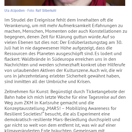
Uta Atzpodien - Foto: Ralf Silberkuhl
Im Strudel der Ereignisse fehlt dem Innehalten oft die
Verankerung, um mit mehr Aufmerksamkeit Erfahrungen zu
machen, Menschen, Momenten oder auch Konstellationen zu
begegnen, denen Zeit für Klärung guttun würde. Auf so
vielen Ebenen tut dies not: Der Erdüberlastungstag am 30.
Juli hat in nie dagewesener Höhe aufgezeigt, dass die
Ressourcen des Planeten ausgeschöpft sind. Es lodert und
flackert: Waldbrände in Südeuropa erreichen uns in den
Nachrichten und werden schmerzhaft konkret über Hilferufe
von urlaubenden Aktiven der Kulturszene. Auch wir, die wir
uns in jahrzehntelang erlebter Sicherheit gewähnt haben,
sind inmitten all der Umbrüche und Krisen.
Zeitnehmen für Kunst: Begünstigt durch Ticketangebote der
Bahn habe ich mich letzte Woche für eine Tagesreise auf den
Weg zum ZKM in Karlsruhe gemacht und die
Konzeptausstellung „MARS! – Mobilizing Awareness for
Resilient Societies!“ besucht, die als Experiment eine
demokratisch-resiliente Mars-Besiedlung durchspielt und
gar nicht so weit von dem entfernt ist, was wir auf einer
klimaveränderten Erde bräuchten. Gemeinsam mit