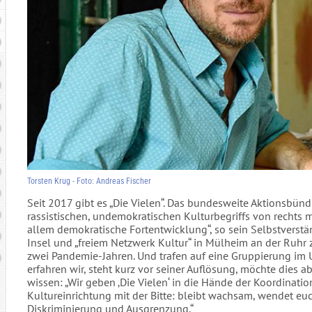
Torsten Krug - Foto: Andreas Fischer
Seit 2017 gibt es „Die Vielen“. Das bundesweite Aktionsbün
rassistischen, undemokratischen Kulturbegriffs von rechts m
allem demokratische Fortentwicklung“, so sein Selbstverst
Insel und „freiem Netzwerk Kultur“ in Mülheim an der Ruhr 
zwei Pandemie-Jahren. Und trafen auf eine Gruppierung im U
erfahren wir, steht kurz vor seiner Auflösung, möchte dies a
wissen: „Wir geben ‚Die Vielen‘ in die Hände der Koordinati
Kultureinrichtung mit der Bitte: bleibt wachsam, wendet e
Diskriminierung und Ausgrenzung.“