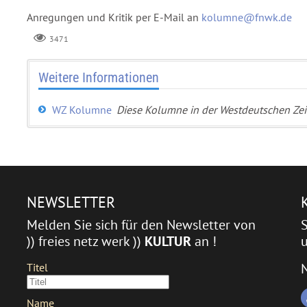
Anregungen und Kritik per E-Mail an
kolumne@fnwk.de
3471
Weitere Informationen
WZ Kolumne
Diese Kolumne in der Westdeutschen Ze
NEWSLETTER
Melden Sie sich für den Newsletter von
)) freies netz werk ))
KULTUR
an !
u