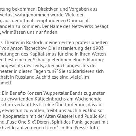
rtung bekommen, Direktiven und Vorgaben aus
s Verlust wahrgenommen wurde. Viele der
ren, aus der oftmals empfundenen Ohnmacht
 Handeln zu kommen. Der Name des Netzwerks besagt
le, wir müssen uns nur finden.
s Theater in Rostock, meinen ersten professionellen
n“ von Anton Tschechow. Die Inszenierung des 1903
umutungen des Kapitalismus für eine in ihren Werten
erliest eine der Schauspielerinnen eine Erklärung:
 angesichts des Leids, aber auch angesichts der
eater in diesen Tagen tun?“ Sie solidarisieren sich
aft in Russland. Auch diese sind „viele“. Im
mmelt.
f: Ein Benefiz-Konzert Wuppertaler Bands zugunsten
es zu erwartenden Kälteeinbruchs am Wochenende
d schon verkauft. Es ist eine Überforderung, das auf
etwas tun zu wollen, treibt uns auch hier. Und so
Kooperation mit der Alten Glaserei und Public e.V.:
nd „Fuse One Six“. Deren „Spirit des Punk, gepaart mit
chzeitig auf zu neuen Ufern“, so ihre Presse-Info.