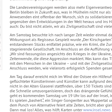
Die Landesvereinigungen werden also mehr Eigenverantwo
Berlin bleiben in Zukunft aus, was in Mülheim nicht nur al
Anwesenden eint offenbar der Wunsch, sich zu solidarisie
gegenüber den Entwicklungen in der Welt heraus und ins
auch: Du bist nicht allein, wir als Zivilgesellschaft sind vie
Am Samstag besuchte ich nach langer Zeit wieder einmal da
Wirkungsort als Regisseur. Gespielt wurde „Der Kirschgarte
entstandenen Stücks entfaltet präzise, wie ein Krimi, die Z
stagnierende Gesellschaft. Im Anschluss an die Aufführung v
„Wir sind fassungslos angesichts des Krieges in der Ukraine,
Zeitenwende, die diese Aggression markiert. Was kann das Th
mit den Menschen in der Ukraine – und mit der Zivilgesellsch
Anschluss werden, wie vielerorts erfolgreich Spenden gesa
Am Tag darauf erreicht mich im Wind der Ostsee ein Hilferu
geflüchteter Künstlerinnen und Künstler kann aufgrund d
nicht in der Alten Glaserei stattfinden, über 150 Tickets sin
die Schnelle umzuorganisieren, doch das drängende Gefühl, 
geht es kommenden Samstag um 19 Uhr los auf der Insel, in 
Es spielen „bashert.“, ein Singer-Songwriter aus Wuppertal u
dem Punch von Alternative feiert alte Zeiten, bricht aber glei
Dann mal los! Alles, was hilft. Karten unter
www.insel.news