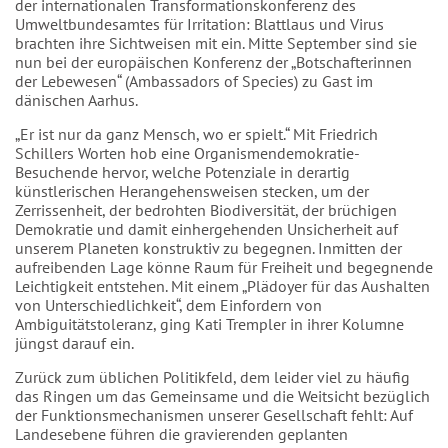
der internationalen Transformationskonferenz des
Umweltbundesamtes für Irritation: Blattlaus und Virus
brachten ihre Sichtweisen mit ein. Mitte September sind sie
nun bei der europäischen Konferenz der „Botschafterinnen
der Lebewesen“ (Ambassadors of Species) zu Gast im
dänischen Aarhus.
„Er ist nur da ganz Mensch, wo er spielt.“ Mit Friedrich
Schillers Worten hob eine Organismendemokratie-
Besuchende hervor, welche Potenziale in derartig
künstlerischen Herangehensweisen stecken, um der
Zerrissenheit, der bedrohten Biodiversität, der brüchigen
Demokratie und damit einhergehenden Unsicherheit auf
unserem Planeten konstruktiv zu begegnen. Inmitten der
aufreibenden Lage könne Raum für Freiheit und begegnende
Leichtigkeit entstehen. Mit einem „Plädoyer für das Aushalten
von Unterschiedlichkeit“, dem Einfordern von
Ambiguitätstoleranz, ging Kati Trempler in ihrer Kolumne
jüngst darauf ein.
Zurück zum üblichen Politikfeld, dem leider viel zu häufig
das Ringen um das Gemeinsame und die Weitsicht bezüglich
der Funktionsmechanismen unserer Gesellschaft fehlt: Auf
Landesebene führen die gravierenden geplanten