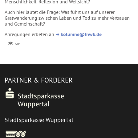
Menschlichkeit, Reflexion und Weitsicht?
Auch hier lautet die Frage: Was führt uns auf unserer
Gratwanderung zwischen Leben und Tod zu mehr Vertrauen
und Gemeinschaft?
Anregungen erbeten an
➜
kolumne@fnwk.de
601
PARTNER & FÖRDERER
Stadtsparkasse Wuppertal