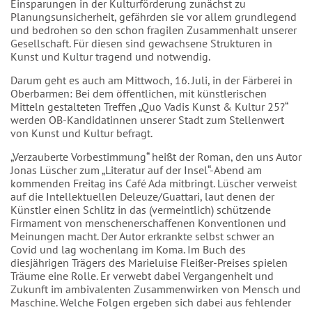
Einsparungen in der Kulturförderung zunächst zu
Planungsunsicherheit, gefährden sie vor allem grundlegend
und bedrohen so den schon fragilen Zusammenhalt unserer
Gesellschaft. Für diesen sind gewachsene Strukturen in
Kunst und Kultur tragend und notwendig.
Darum geht es auch am Mittwoch, 16. Juli, in der Färberei in
Oberbarmen: Bei dem öffentlichen, mit künstlerischen
Mitteln gestalteten Treffen „Quo Vadis Kunst & Kultur 25?“
werden OB-Kandidatinnen unserer Stadt zum Stellenwert
von Kunst und Kultur befragt.
„Verzauberte Vorbestimmung“ heißt der Roman, den uns Autor
Jonas Lüscher zum „Literatur auf der Insel“-Abend am
kommenden Freitag ins Café Ada mitbringt. Lüscher verweist
auf die Intellektuellen Deleuze/Guattari, laut denen der
Künstler einen Schlitz in das (vermeintlich) schützende
Firmament von menschenerschaffenen Konventionen und
Meinungen macht. Der Autor erkrankte selbst schwer an
Covid und lag wochenlang im Koma. Im Buch des
diesjährigen Trägers des Marieluise Fleißer-Preises spielen
Träume eine Rolle. Er verwebt dabei Vergangenheit und
Zukunft im ambivalenten Zusammenwirken von Mensch und
Maschine. Welche Folgen ergeben sich dabei aus fehlender