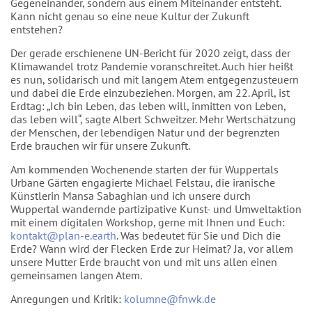
Gegeneinander, sondern aus einem Miteinander entsteht.
Kann nicht genau so eine neue Kultur der Zukunft
entstehen?
Der gerade erschienene UN-Bericht für 2020 zeigt, dass der
Klimawandel trotz Pandemie voranschreitet. Auch hier heißt
es nun, solidarisch und mit langem Atem entgegenzusteuern
und dabei die Erde einzubeziehen. Morgen, am 22. April, ist
Erdtag: „Ich bin Leben, das leben will, inmitten von Leben,
das leben will“, sagte Albert Schweitzer. Mehr Wertschätzung
der Menschen, der lebendigen Natur und der begrenzten
Erde brauchen wir für unsere Zukunft.
Am kommenden Wochenende starten der für Wuppertals
Urbane Gärten engagierte Michael Felstau, die iranische
Künstlerin Mansa Sabaghian und ich unsere durch
Wuppertal wandernde partizipative Kunst- und Umweltaktion
mit einem digitalen Workshop, gerne mit Ihnen und Euch:
kontakt@plan-e.earth
. Was bedeutet für Sie und Dich die
Erde? Wann wird der Flecken Erde zur Heimat? Ja, vor allem
unsere Mutter Erde braucht von und mit uns allen einen
gemeinsamen langen Atem.
Anregungen und Kritik:
kolumne@fnwk.de