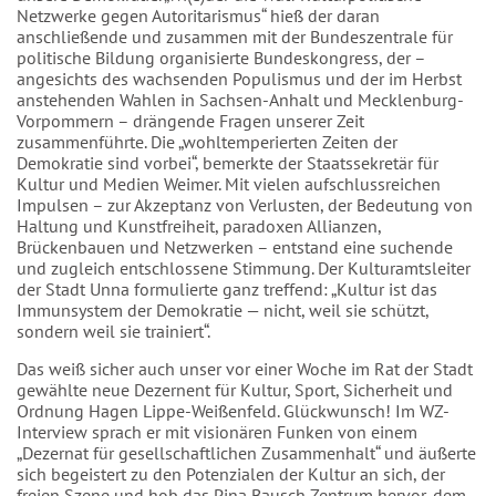
Netzwerke gegen Autoritarismus“ hieß der daran
anschließende und zusammen mit der Bundeszentrale für
politische Bildung organisierte Bundeskongress, der –
angesichts des wachsenden Populismus und der im Herbst
anstehenden Wahlen in Sachsen-Anhalt und Mecklenburg-
Vorpommern – drängende Fragen unserer Zeit
zusammenführte. Die „wohltemperierten Zeiten der
Demokratie sind vorbei“, bemerkte der Staatssekretär für
Kultur und Medien Weimer. Mit vielen aufschlussreichen
Impulsen – zur Akzeptanz von Verlusten, der Bedeutung von
Haltung und Kunstfreiheit, paradoxen Allianzen,
Brückenbauen und Netzwerken – entstand eine suchende
und zugleich entschlossene Stimmung. Der Kulturamtsleiter
der Stadt Unna formulierte ganz treffend: „Kultur ist das
Immunsystem der Demokratie — nicht, weil sie schützt,
sondern weil sie trainiert“.
Das weiß sicher auch unser vor einer Woche im Rat der Stadt
gewählte neue Dezernent für Kultur, Sport, Sicherheit und
Ordnung Hagen Lippe-Weißenfeld. Glückwunsch! Im WZ-
Interview sprach er mit visionären Funken von einem
„Dezernat für gesellschaftlichen Zusammenhalt“ und äußerte
sich begeistert zu den Potenzialen der Kultur an sich, der
freien Szene und hob das Pina Bausch Zentrum hervor, dem