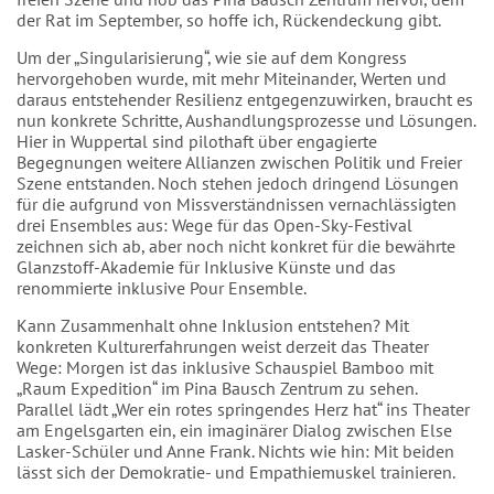
der Rat im September, so hoffe ich, Rückendeckung gibt.
Um der „Singularisierung“, wie sie auf dem Kongress
hervorgehoben wurde, mit mehr Miteinander, Werten und
daraus entstehender Resilienz entgegenzuwirken, braucht es
nun konkrete Schritte, Aushandlungsprozesse und Lösungen.
Hier in Wuppertal sind pilothaft über engagierte
Begegnungen weitere Allianzen zwischen Politik und Freier
Szene entstanden. Noch stehen jedoch dringend Lösungen
für die aufgrund von Missverständnissen vernachlässigten
drei Ensembles aus: Wege für das Open-Sky-Festival
zeichnen sich ab, aber noch nicht konkret für die bewährte
Glanzstoff-Akademie für Inklusive Künste und das
renommierte inklusive Pour Ensemble.
Kann Zusammenhalt ohne Inklusion entstehen? Mit
konkreten Kulturerfahrungen weist derzeit das Theater
Wege: Morgen ist das inklusive Schauspiel Bamboo mit
„Raum Expedition“ im Pina Bausch Zentrum zu sehen.
Parallel lädt „Wer ein rotes springendes Herz hat“ ins Theater
am Engelsgarten ein, ein imaginärer Dialog zwischen Else
Lasker-Schüler und Anne Frank. Nichts wie hin: Mit beiden
lässt sich der Demokratie- und Empathiemuskel trainieren.