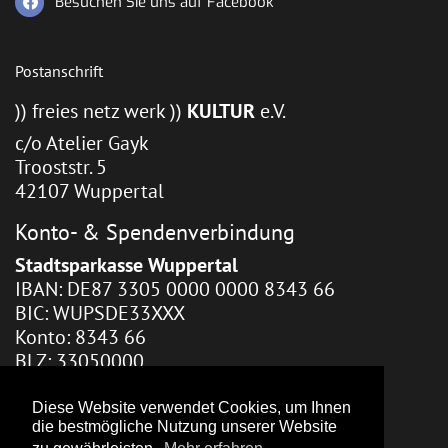
Besuchen Sie uns auf Facebook
Postanschrift
)) freies netz werk ))
KULTUR
e.V.
c/o Atelier Gayk
Trooststr. 5
42107 Wuppertal
Konto- & Spendenverbindung
Stadtsparkasse Wuppertal
IBAN: DE87 3305 0000 0000 8343 66
BIC: WUPSDE33XXX
Konto: 8343 66
BLZ: 33050000
Webhosting / Redaktion
Diese Website verwendet Cookies, um Ihnen
die bestmögliche Nutzung unserer Website
Zara Gayk