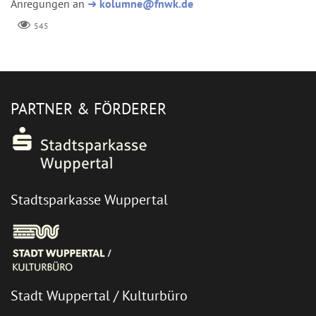
Anregungen an
➜
kolumne@fnwk.de
545
PARTNER & FÖRDERER
Stadtsparkasse Wuppertal
Stadt Wuppertal / Kulturbüro