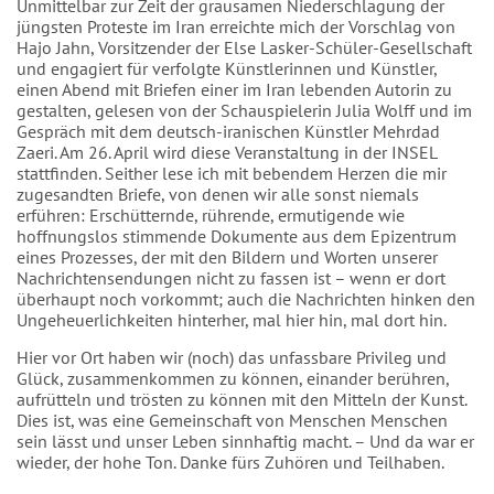
Unmittelbar zur Zeit der grausamen Niederschlagung der
jüngsten Proteste im Iran erreichte mich der Vorschlag von
Hajo Jahn, Vorsitzender der Else Lasker-Schüler-Gesellschaft
und engagiert für verfolgte Künstlerinnen und Künstler,
einen Abend mit Briefen einer im Iran lebenden Autorin zu
gestalten, gelesen von der Schauspielerin Julia Wolff und im
Gespräch mit dem deutsch-iranischen Künstler Mehrdad
Zaeri. Am 26. April wird diese Veranstaltung in der INSEL
stattfinden. Seither lese ich mit bebendem Herzen die mir
zugesandten Briefe, von denen wir alle sonst niemals
erführen: Erschütternde, rührende, ermutigende wie
hoffnungslos stimmende Dokumente aus dem Epizentrum
eines Prozesses, der mit den Bildern und Worten unserer
Nachrichtensendungen nicht zu fassen ist – wenn er dort
überhaupt noch vorkommt; auch die Nachrichten hinken den
Ungeheuerlichkeiten hinterher, mal hier hin, mal dort hin.
Hier vor Ort haben wir (noch) das unfassbare Privileg und
Glück, zusammenkommen zu können, einander berühren,
aufrütteln und trösten zu können mit den Mitteln der Kunst.
Dies ist, was eine Gemeinschaft von Menschen Menschen
sein lässt und unser Leben sinnhaftig macht. – Und da war er
wieder, der hohe Ton. Danke fürs Zuhören und Teilhaben.