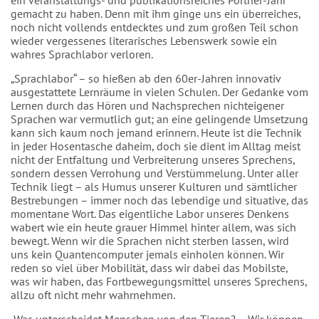
ein veranstaltungs- und publikationsreiches Pörtner-Jahr
gemacht zu haben. Denn mit ihm ginge uns ein überreiches,
noch nicht vollends entdecktes und zum großen Teil schon
wieder vergessenes literarisches Lebenswerk sowie ein
wahres Sprachlabor verloren.
„Sprachlabor“ – so hießen ab den 60er-Jahren innovativ
ausgestattete Lernräume in vielen Schulen. Der Gedanke vom
Lernen durch das Hören und Nachsprechen nichteigener
Sprachen war vermutlich gut; an eine gelingende Umsetzung
kann sich kaum noch jemand erinnern. Heute ist die Technik
in jeder Hosentasche daheim, doch sie dient im Alltag meist
nicht der Entfaltung und Verbreiterung unseres Sprechens,
sondern dessen Verrohung und Verstümmelung. Unter aller
Technik liegt – als Humus unserer Kulturen und sämtlicher
Bestrebungen – immer noch das lebendige und situative, das
momentane Wort. Das eigentliche Labor unseres Denkens
wabert wie ein heute grauer Himmel hinter allem, was sich
bewegt. Wenn wir die Sprachen nicht sterben lassen, wird
uns kein Quantencomputer jemals einholen können. Wir
reden so viel über Mobilität, dass wir dabei das Mobilste,
was wir haben, das Fortbewegungsmittel unseres Sprechens,
allzu oft nicht mehr wahrnehmen.