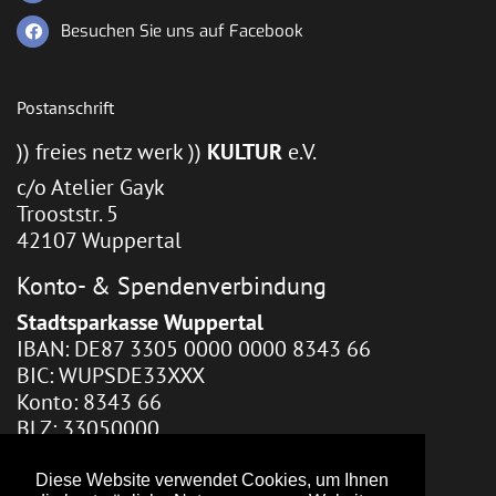
Besuchen Sie uns auf Facebook
Postanschrift
)) freies netz werk ))
KULTUR
e.V.
c/o Atelier Gayk
Trooststr. 5
42107 Wuppertal
Konto- & Spendenverbindung
Stadtsparkasse Wuppertal
IBAN: DE87 3305 0000 0000 8343 66
BIC: WUPSDE33XXX
Konto: 8343 66
BLZ: 33050000
Webhosting / Redaktion
Diese Website verwendet Cookies, um Ihnen