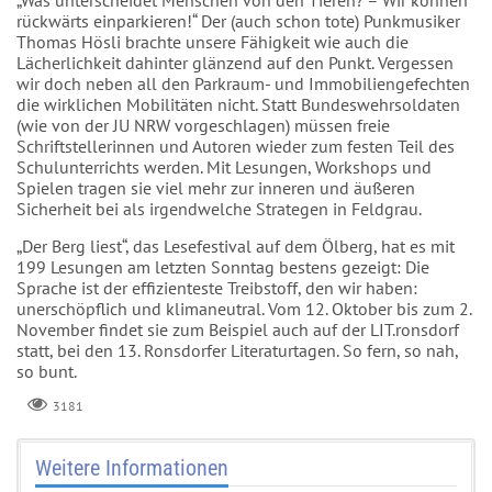
„Was unterscheidet Menschen von den Tieren? – Wir können
rückwärts einparkieren!“ Der (auch schon tote) Punkmusiker
Thomas Hösli brachte unsere Fähigkeit wie auch die
Lächerlichkeit dahinter glänzend auf den Punkt. Vergessen
wir doch neben all den Parkraum- und Immobiliengefechten
die wirklichen Mobilitäten nicht. Statt Bundeswehrsoldaten
(wie von der JU NRW vorgeschlagen) müssen freie
Schriftstellerinnen und Autoren wieder zum festen Teil des
Schulunterrichts werden. Mit Lesungen, Workshops und
Spielen tragen sie viel mehr zur inneren und äußeren
Sicherheit bei als irgendwelche Strategen in Feldgrau.
„Der Berg liest“, das Lesefestival auf dem Ölberg, hat es mit
199 Lesungen am letzten Sonntag bestens gezeigt: Die
Sprache ist der effizienteste Treibstoff, den wir haben:
unerschöpflich und klimaneutral. Vom 12. Oktober bis zum 2.
November findet sie zum Beispiel auch auf der LIT.ronsdorf
statt, bei den 13. Ronsdorfer Literaturtagen. So fern, so nah,
so bunt.
3181
Weitere Informationen