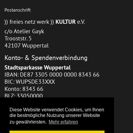
Postanschrift
)) freies netz werk ))
KULTUR
e.V.
c/o Atelier Gayk
Trooststr. 5
42107 Wuppertal
Konto- & Spendenverbindung
Stadtsparkasse Wuppertal
IBAN: DE87 3305 0000 0000 8343 66
BIC: WUPSDE33XXX
Konto: 8343 66
BLZ: 33050000
Webhosting / Redaktion
Diese Website verwendet Cookies, um Ihnen
die bestmögliche Nutzung unserer Website
Zara Gayk
zu gewährleisten.
Mehr erfahren