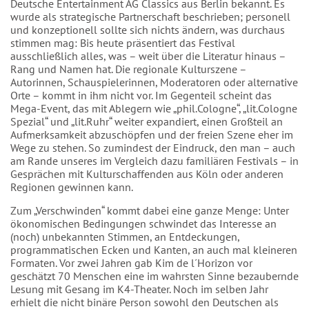
Deutsche Entertainment AG Classics aus Berlin bekannt. Es
wurde als strategische Partnerschaft beschrieben; personell
und konzeptionell sollte sich nichts ändern, was durchaus
stimmen mag: Bis heute präsentiert das Festival
ausschließlich alles, was – weit über die Literatur hinaus –
Rang und Namen hat. Die regionale Kulturszene –
Autorinnen, Schauspielerinnen, Moderatoren oder alternative
Orte – kommt in ihm nicht vor. Im Gegenteil scheint das
Mega-Event, das mit Ablegern wie „phil.Cologne“, „lit.Cologne
Spezial“ und „lit.Ruhr“ weiter expandiert, einen Großteil an
Aufmerksamkeit abzuschöpfen und der freien Szene eher im
Wege zu stehen. So zumindest der Eindruck, den man – auch
am Rande unseres im Vergleich dazu familiären Festivals – in
Gesprächen mit Kulturschaffenden aus Köln oder anderen
Regionen gewinnen kann.
Zum „Verschwinden“ kommt dabei eine ganze Menge: Unter
ökonomischen Bedingungen schwindet das Interesse an
(noch) unbekannten Stimmen, an Entdeckungen,
programmatischen Ecken und Kanten, an auch mal kleineren
Formaten. Vor zwei Jahren gab Kim de l´Horizon vor
geschätzt 70 Menschen eine im wahrsten Sinne bezaubernde
Lesung mit Gesang im K4-Theater. Noch im selben Jahr
erhielt die nicht binäre Person sowohl den Deutschen als