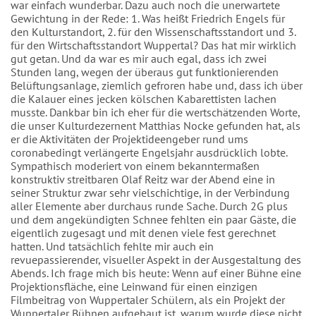
war einfach wunderbar. Dazu auch noch die unerwartete
Gewichtung in der Rede: 1. Was heißt Friedrich Engels für
den Kulturstandort, 2. für den Wissenschaftsstandort und 3.
für den Wirtschaftsstandort Wuppertal? Das hat mir wirklich
gut getan. Und da war es mir auch egal, dass ich zwei
Stunden lang, wegen der überaus gut funktionierenden
Belüftungsanlage, ziemlich gefroren habe und, dass ich über
die Kalauer eines jecken kölschen Kabarettisten lachen
musste. Dankbar bin ich eher für die wertschätzenden Worte,
die unser Kulturdezernent Matthias Nocke gefunden hat, als
er die Aktivitäten der Projektideengeber rund ums
coronabedingt verlängerte Engelsjahr ausdrücklich lobte.
Sympathisch moderiert von einem bekanntermaßen
konstruktiv streitbaren Olaf Reitz war der Abend eine in
seiner Struktur zwar sehr vielschichtige, in der Verbindung
aller Elemente aber durchaus runde Sache. Durch 2G plus
und dem angekündigten Schnee fehlten ein paar Gäste, die
eigentlich zugesagt und mit denen viele fest gerechnet
hatten. Und tatsächlich fehlte mir auch ein
revuepassierender, visueller Aspekt in der Ausgestaltung des
Abends. Ich frage mich bis heute: Wenn auf einer Bühne eine
Projektionsfläche, eine Leinwand für einen einzigen
Filmbeitrag von Wuppertaler Schülern, als ein Projekt der
Wuppertaler Bühnen aufgebaut ist, warum wurde diese nicht