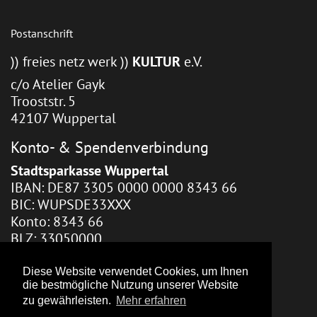
Postanschrift
)) freies netz werk ))
KULTUR
e.V.
c/o Atelier Gayk
Trooststr. 5
42107 Wuppertal
Konto- & Spendenverbindung
Stadtsparkasse Wuppertal
IBAN: DE87 3305 0000 0000 8343 66
BIC: WUPSDE33XXX
Konto: 8343 66
BLZ: 33050000
Webhosting / Redaktion
Diese Website verwendet Cookies, um Ihnen
die bestmögliche Nutzung unserer Website
Zara Gayk
zu gewährleisten.
Mehr erfahren