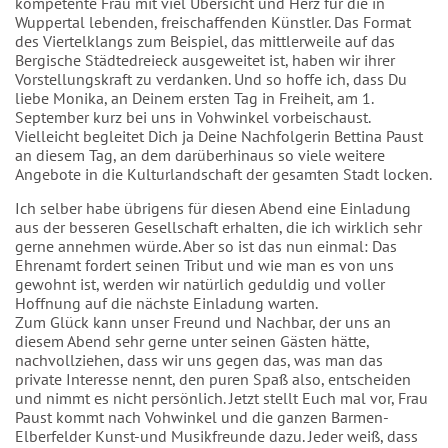
kompetente Frau mit viel Übersicht und Herz für die in
Wuppertal lebenden, freischaffenden Künstler. Das Format
des Viertelklangs zum Beispiel, das mittlerweile auf das
Bergische Städtedreieck ausgeweitet ist, haben wir ihrer
Vorstellungskraft zu verdanken. Und so hoffe ich, dass Du
liebe Monika, an Deinem ersten Tag in Freiheit, am 1.
September kurz bei uns in Vohwinkel vorbeischaust.
Vielleicht begleitet Dich ja Deine Nachfolgerin Bettina Paust
an diesem Tag, an dem darüberhinaus so viele weitere
Angebote in die Kulturlandschaft der gesamten Stadt locken.
Ich selber habe übrigens für diesen Abend eine Einladung
aus der besseren Gesellschaft erhalten, die ich wirklich sehr
gerne annehmen würde. Aber so ist das nun einmal: Das
Ehrenamt fordert seinen Tribut und wie man es von uns
gewohnt ist, werden wir natürlich geduldig und voller
Hoffnung auf die nächste Einladung warten.
Zum Glück kann unser Freund und Nachbar, der uns an
diesem Abend sehr gerne unter seinen Gästen hätte,
nachvollziehen, dass wir uns gegen das, was man das
private Interesse nennt, den puren Spaß also, entscheiden
und nimmt es nicht persönlich. Jetzt stellt Euch mal vor, Frau
Paust kommt nach Vohwinkel und die ganzen Barmen-
Elberfelder Kunst-und Musikfreunde dazu. Jeder weiß, dass