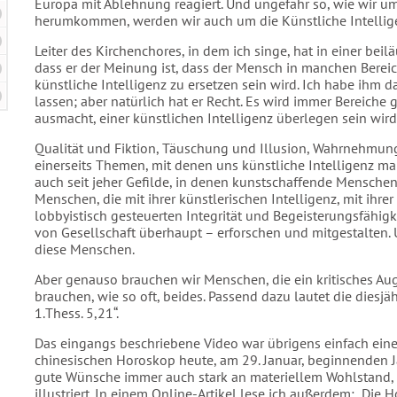
Europa mit Ablehnung reagiert. Und ungefähr so, wie wir u
herumkommen, werden wir auch um die Künstliche Intelli
Leiter des Kirchenchores, in dem ich singe, hat in einer be
dass er der Meinung ist, dass der Mensch in manchen Bereic
künstliche Intelligenz zu ersetzen sein wird. Ich habe ihm
lassen; aber natürlich hat er Recht. Es wird immer Bereiche
ausmacht, einer künstlichen Intelligenz überlegen sein wird.
Qualität und Fiktion, Täuschung und Illusion, Wahrnehmun
einerseits Themen, mit denen uns künstliche Intelligenz m
auch seit jeher Gefilde, in denen kunstschaffende Mensche
Menschen, die mit ihrer künstlerischen Intelligenz, mit ihre
lobbyistisch gesteuerten Integrität und Begeisterungsfähigk
von Gesellschaft überhaupt – erforschen und mitgestalten. 
diese Menschen.
Aber genauso brauchen wir Menschen, die ein kritisches Au
brauchen, wie so oft, beides. Passend dazu lautet die diesjäh
1.Thess. 5,21“.
Das eingangs beschriebene Video war übrigens einfach ein
chinesischen Horoskop heute, am 29. Januar, beginnenden Ja
gute Wünsche immer auch stark an materiellem Wohlstand, Gl
illustriert. In einem Online-Artikel lese ich außerdem: „Di