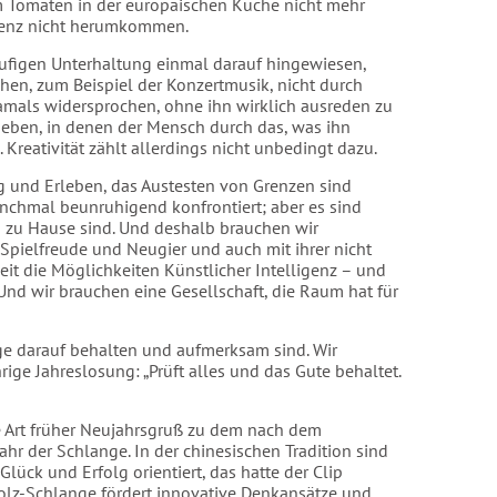
m Tomaten in der europäischen Küche nicht mehr
genz nicht herumkommen.
iläufigen Unterhaltung einmal darauf hingewiesen,
hen, zum Beispiel der Konzertmusik, nicht durch
 damals widersprochen, ohne ihn wirklich ausreden zu
 geben, in denen der Mensch durch das, was ihn
 Kreativität zählt allerdings nicht unbedingt dazu.
g und Erleben, das Austesten von Grenzen sind
anchmal beunruhigend konfrontiert; aber es sind
n zu Hause sind. Und deshalb brauchen wir
r Spielfreude und Neugier und auch mit ihrer nicht
eit die Möglichkeiten Künstlicher Intelligenz – und
Und wir brauchen eine Gesellschaft, die Raum hat für
ge darauf behalten und aufmerksam sind. Wir
rige Jahreslosung: „Prüft alles und das Gute behaltet.
e Art früher Neujahrsgruß zu dem nach dem
hr der Schlange. In der chinesischen Tradition sind
ück und Erfolg orientiert, das hatte der Clip
e Holz-Schlange fördert innovative Denkansätze und