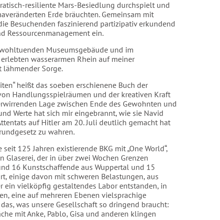
kratisch-resiliente Mars-Besiedlung durchspielt und
klimaveränderten Erde bräuchten. Gemeinsam mit
die Besuchenden faszinierend partizipativ erkundend
 und Ressourcenmanagement ein.
im wohltuenden Museumsgebäude und im
ie erlebten wasserarmen Rhein auf meiner
t lähmender Sorge.
ten“ heißt das soeben erschienene Buch der
g von Handlungsspielräumen und der kreativen Kraft
erwirrenden Lage zwischen Ende des Gewohnten und
d Werte hat sich mir eingebrannt, wie sie Navid
ttentats auf Hitler am 20. Juli deutlich gemacht hat
rundgesetz zu wahren.
e seit 125 Jahren existierende BKG mit „One World“,
n Glaserei, der in über zwei Wochen Grenzen
und 16 Kunstschaffende aus Wuppertal und 15
t, einige davon mit schweren Belastungen, aus
er ein vielköpfig gestaltendes Labor entstanden, in
en, eine auf mehreren Ebenen vielsprachige
 das, was unsere Gesellschaft so dringend braucht:
äche mit Anke, Pablo, Gisa und anderen klingen