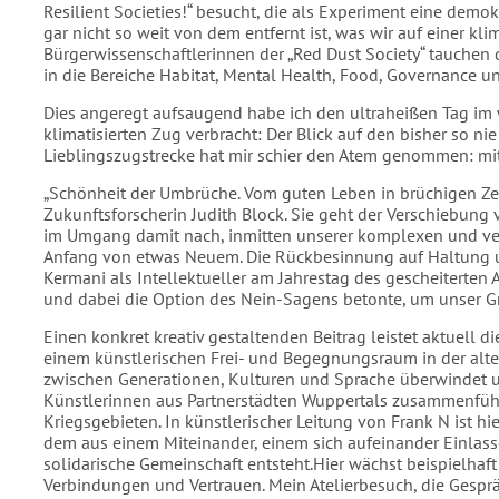
Resilient Societies!“ besucht, die als Experiment eine demo
gar nicht so weit von dem entfernt ist, was wir auf einer 
Bürgerwissenschaftlerinnen der „Red Dust Society“ tauchen 
in die Bereiche Habitat, Mental Health, Food, Governance
Dies angeregt aufsaugend habe ich den ultraheißen Tag 
klimatisierten Zug verbracht: Der Blick auf den bisher so n
Lieblingszugstrecke hat mir schier den Atem genommen: mi
„Schönheit der Umbrüche. Vom guten Leben in brüchigen Zei
Zukunftsforscherin Judith Block. Sie geht der Verschiebun
im Umgang damit nach, inmitten unserer komplexen und v
Anfang von etwas Neuem. Die Rückbesinnung auf Haltung un
Kermani als Intellektueller am Jahrestag des gescheiterten A
und dabei die Option des Nein-Sagens betonte, um unser G
Einen konkret kreativ gestaltenden Beitrag leistet aktuell di
einem künstlerischen Frei- und Begegnungsraum in der alte
zwischen Generationen, Kulturen und Sprache überwindet 
Künstlerinnen aus Partnerstädten Wuppertals zusammenführ
Kriegsgebieten. In künstlerischer Leitung von Frank N ist hi
dem aus einem Miteinander, einem sich aufeinander Einlass
solidarische Gemeinschaft entsteht.Hier wächst beispielhaft
Verbindungen und Vertrauen. Mein Atelierbesuch, die Gespr