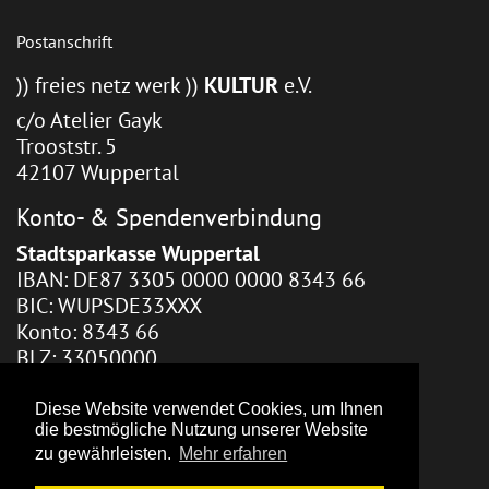
Postanschrift
)) freies netz werk ))
KULTUR
e.V.
c/o Atelier Gayk
Trooststr. 5
42107 Wuppertal
Konto- & Spendenverbindung
Stadtsparkasse Wuppertal
IBAN: DE87 3305 0000 0000 8343 66
BIC: WUPSDE33XXX
Konto: 8343 66
BLZ: 33050000
Webhosting / Redaktion
Diese Website verwendet Cookies, um Ihnen
die bestmögliche Nutzung unserer Website
Zara Gayk
zu gewährleisten.
Mehr erfahren