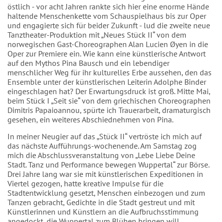
östlich - vor acht Jahren rankte sich hier eine enorme Hände
haltende Menschenkette vom Schauspielhaus bis zur Oper
und engagierte sich für beider Zukunft - lud die zweite neue
Tanztheater-Produktion mit „Neues Stück II“ von dem
norwegischen Gast-Choreographen Alan Lucien Øyen in die
Oper zur Premiere ein. Wie kann eine künstlerische Antwort
auf den Mythos Pina Bausch und ein lebendiger
menschlicher Weg für ihr kulturelles Erbe aussehen, den das
Ensemble unter der künstlerischen Leiterin Adolphe Binder
eingeschlagen hat? Der Erwartungsdruck ist groß. Mitte Mai,
beim Stück I „Seit sie“ von dem griechischen Choreographen
Dimitris Papaioannou, spürte ich Trauerarbeit, dramaturgisch
gesehen, ein weiteres Abschiednehmen von Pina.
In meiner Neugier auf das „Stück II“ vertröste ich mich auf
das nächste Aufführungs-wochenende. Am Samstag zog
mich die Abschlussveranstaltung von „Lebe Liebe Deine
Stadt. Tanz und Performance bewegen Wuppertal“ zur Börse.
Drei Jahre lang war sie mit künstlerischen Expeditionen in
Viertel gezogen, hatte kreative Impulse für die
Stadtentwicklung gesetzt, Menschen einbezogen und zum
Tanzen gebracht, Gedichte in die Stadt gestreut und mit
Künstlerinnen und Künstlern an die Aufbruchsstimmung
angedockt, die Wuppertal zum Blühen bringen will.