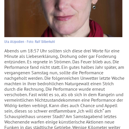
Uta Atzpodien - Foto: Ralf Silberkuhl
Abends um 18:57 Uhr sollten sich diese drei Worte für eine
Minute als Liebeserklärung, Drohung oder gar Forderung
entzünden. Es regnete in Strömen. Das Feuer blieb aus. Die
Performance fand nicht statt. Ein gutes halbes Jahr später, am
vergangenen Samstag nun, sollte die Performance
nachgeholt werden. Die folgenreichen Unwetter letzte Woche
machten in ihrer bedrohlichen Naturgewalt einen Strich
durch die Rechnung. Die Performance wurde erneut
verschoben. Fast wirkt es so, als ob sich in dem Rangeln und
vermeintlichen Nichtzustandekommen eine Performance der
Widrig-keiten verbirgt. Kann dies auch Chance und Appell
sein, dieses so schwer entflammbare „Ich will dich“ am
Schauspielhaus unserer Stadt? Am Samstagabend letztes
Wochenende warfen einige künstlerische Aktionen neue
Funken in das städtische Getriebe. Wenige Kilometer weiter