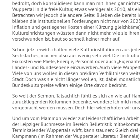
bedroht, doch konsolidieren kann man mit ihnen gar nichts:
Wuppertal in die freie Kultur, etwas weniger als 2010, als 
Betrachten wir jedoch die andere Seite: Blieben die berei
blieben die institutionellen Förderungen nicht nur von 20
Inflation und gestiegener Kosten einer Kürzung gleichkäme)
Kultureinrichtungen wüssten dann nicht mehr, wie sie ihren
verschwunden ist, baut so schnell keiner mehr auf.
Schon jetzt erwirtschaften viele Kulturinstitutionen aus je
Sechsfaches, machen also aus wenig sehr viel. Die instituti
Fixkosten wie Miete, Energie, Personal oder auch „Eigenante
Landes- und Bundesebene einzuwerben. Auch viele Wuppertale
Viele von uns wollen in diesen prekären Verhältnissen weiter
Stadt. Doch was sie nicht länger wollen, ist, dabei monatl
Bundeskulturpreise wären einige Orte davon bedroht.
So weit der Sermon. Tatsächlich fühlt es sich an wie auf H
zurückliegenden Kolumnen bedenke, wundere ich mich man
vorgebracht werden müssen. Doch hier wiederholen wir uns
Und um vom Mammon wieder zur leidenschaftlichen Arbeit 
der Leipziger Buchmesse im Bereich Belletristik mitbekomme
Terminkalender Wuppertals wirft, kann staunen: Gleich drei 
Kampmann (im Rahmen der Wuppertaler Literatur Biennale) u