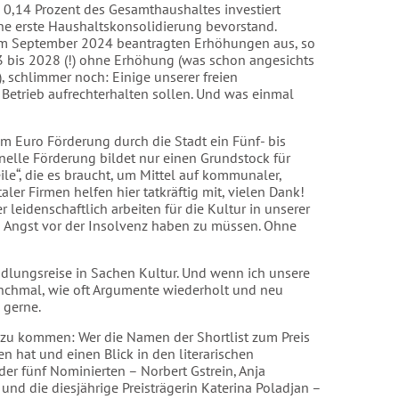
 0,14 Prozent des Gesamthaushaltes investiert
eine erste Haushaltskonsolidierung bevorstand.
ts im September 2024 beantragten Erhöhungen aus, so
23 bis 2028 (!) ohne Erhöhung (was schon angesichts
, schlimmer noch: Einige unserer freien
 Betrieb aufrechterhalten sollen. Und was einmal
dem Euro Förderung durch die Stadt ein Fünf- bis
onelle Förderung bildet nur einen Grundstock für
ile“, die es braucht, um Mittel auf kommunaler,
r Firmen helfen hier tatkräftig mit, vielen Dank!
 leidenschaftlich arbeiten für die Kultur in unserer
ich Angst vor der Insolvenz haben zu müssen. Ohne
andlungsreise in Sachen Kultur. Und wenn ich unsere
chmal, wie oft Argumente wiederholt und neu
 gerne.
zu kommen: Wer die Namen der Shortlist zum Preis
n hat und einen Blick in den literarischen
der fünf Nominierten – Norbert Gstrein, Anja
nd die diesjährige Preisträgerin Katerina Poladjan –