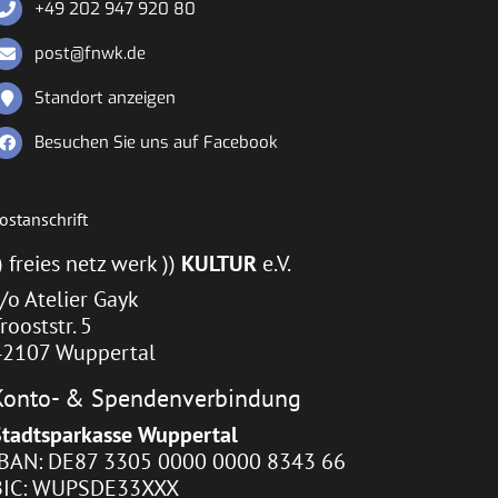
+49 202 947 920 80
post@fnwk.de
Standort anzeigen
Besuchen Sie uns auf Facebook
ostanschrift
) freies netz werk ))
KULTUR
e.V.
/o Atelier Gayk
rooststr. 5
42107 Wuppertal
Konto- & Spendenverbindung
Stadtsparkasse Wuppertal
IBAN: DE87 3305 0000 0000 8343 66
BIC: WUPSDE33XXX