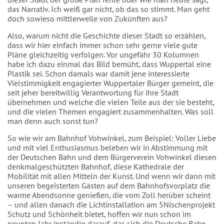
das Narrativ. Ich weiß gar nicht, ob das so stimmt. Man geht
doch sowieso mittlerweile von Zukünften aus?
Also, warum nicht die Geschichte dieser Stadt so erzählen,
dass wir hier einfach immer schon sehr gerne viele gute
Pläne gleichzeitig verfolgen. Vor ungefähr 30 Kolumnen
habe ich dazu einmal das Bild bemüht, dass Wuppertal eine
Plastik sei. Schon damals war damit jene interessierte
Vielstimmigkeit engagierter Wuppertaler Bürger gemeint, die
seit jeher bereitwillig Verantwortung für ihre Stadt
übernehmen und welche die vielen Teile aus der sie besteht,
und die vielen Themen engagiert zusammenhalten. Was soll
man denn auch sonst tun?
So wie wir am Bahnhof Vohwinkel, zum Beispiel: Voller Liebe
und mit viel Enthusiasmus beleben wir in Abstimmung mit
der Deutschen Bahn und dem Bürgerverein Vohwinkel diesen
denkmalgeschützten Bahnhof, diese Kathedrale der
Mobilität mit allen Mitteln der Kunst. Und wenn wir dann mit
unseren begeisterten Gästen auf dem Bahnhofsvorplatz die
warme Abendsonne genießen, die vom Zoll herüber scheint
– und allen danach die Lichtinstallation am 5Nischenprojekt
Schutz und Schönheit bietet, hoffen wir nun schon im
neunten Jahr inständig darauf, das sich die Deutsche Bahn