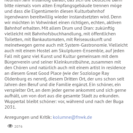
bitte niemals vom alten Empfangsgebäude trennen möge
und dass die Eigentümerin diesen Kulturbahnhof
irgendwann bereitwillig wieder instandsetzten wird. Denn
wir möchten in Vohwinkel einen richtigen, echten, aktiven
Bahnhof erhalten. Mit allem Drum und Dran: zukünftig
vielleicht mit Bahnhofsbuchhandlung, mit öffentlichen
Toiletten, mit Bankautomaten, mit Reiseauskunft und
meinetwegen gerne auch mit System-Gastronomie. Vielleicht
auch mit einem Hostel am Skulpturen-Ensemble, auf jeden
Fall mit ganz viel Kunst und Kultur gemeinsam mit dem
Bürgerverein und seiner Kleinkunstbühne, zusammen mit
den Chören und natürlich auch mit einem artist in residence
an diesem Great Good Place (wie der Soziologe Ray
Oldenburg es nennt), diesem Dritten Ort, der uns schon seit
Jahren den Beruf und die Familie ergänzt. Ein schöner, ein
verspielter Ort, an dem jeder gerne ankommt und sich gerne
aufhält, um von dort aus die gesamte Stadt zu erkunden.
Wuppertal bleibt schöner: vor, während und nach der Buga
2031.
Anregungen und Kritik:
kolumne@fnwk.de
2076