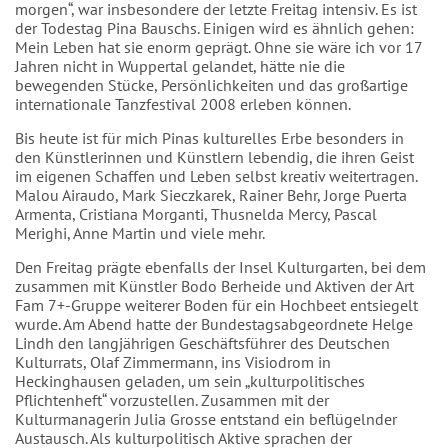
morgen“, war insbesondere der letzte Freitag intensiv. Es ist
der Todestag Pina Bauschs. Einigen wird es ähnlich gehen:
Mein Leben hat sie enorm geprägt. Ohne sie wäre ich vor 17
Jahren nicht in Wuppertal gelandet, hätte nie die
bewegenden Stücke, Persönlichkeiten und das großartige
internationale Tanzfestival 2008 erleben können.
Bis heute ist für mich Pinas kulturelles Erbe besonders in
den Künstlerinnen und Künstlern lebendig, die ihren Geist
im eigenen Schaffen und Leben selbst kreativ weitertragen.
Malou Airaudo, Mark Sieczkarek, Rainer Behr, Jorge Puerta
Armenta, Cristiana Morganti, Thusnelda Mercy, Pascal
Merighi, Anne Martin und viele mehr.
Den Freitag prägte ebenfalls der Insel Kulturgarten, bei dem
zusammen mit Künstler Bodo Berheide und Aktiven der Art
Fam 7+-Gruppe weiterer Boden für ein Hochbeet entsiegelt
wurde. Am Abend hatte der Bundestagsabgeordnete Helge
Lindh den langjährigen Geschäftsführer des Deutschen
Kulturrats, Olaf Zimmermann, ins Visiodrom in
Heckinghausen geladen, um sein „kulturpolitisches
Pflichtenheft“ vorzustellen. Zusammen mit der
Kulturmanagerin Julia Grosse entstand ein beflügelnder
Austausch. Als kulturpolitisch Aktive sprachen der