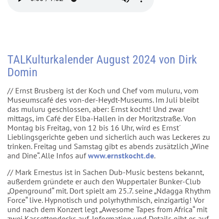
TALKulturkalender August 2024 von Dirk
Domin
// Ernst Brusberg ist der Koch und Chef vom muluru, vom
Museumscafé des von-der-Heydt-Museums. Im Juli bleibt
das muluru geschlossen, aber: Ernst kocht! Und zwar
mittags, im Café der Elba-Hallen in der Moritzstraße. Von
Montag bis Freitag, von 12 bis 16 Uhr, wird es Ernst´
Lieblingsgerichte geben und sicherlich auch was Leckeres zu
trinken. Freitag und Samstag gibt es abends zusätzlich „Wine
and Dine“. Alle Infos auf
www.ernstkocht.de
.
// Mark Ernestus ist in Sachen Dub-Music bestens bekannt,
außerdem gründete er auch den Wuppertaler Bunker-Club
„Openground“ mit. Dort spielt am 25.7. seine „Ndagga Rhythm
Force“ live. Hypnotisch und polyrhythmisch, einzigartig! Vor
und nach dem Konzert legt „Awesome Tapes from Africa“ mit
zwei Kassettendecks auf. Information und Details gibt es auf