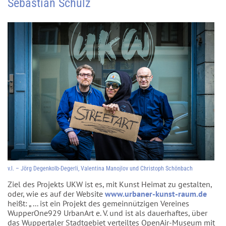
Sebastian Schulz
v.l. – Jörg Degenkolb-Degerli, Valentina Manojlov und Christoph Schönbach
Ziel des Projekts UKW ist es, mit Kunst Heimat zu gestalten,
oder, wie es auf der Website
www.urbaner-kunst-raum.de
heißt: „ ... ist ein Projekt des gemeinnützigen Vereines
WupperOne929 UrbanArt e. V. und ist als dauerhaftes, über
das Wuppertaler Stadtgebiet verteiltes OpenAir-Museum mit