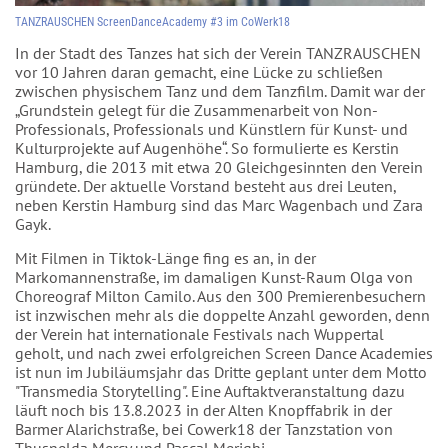
TANZRAUSCHEN ScreenDanceAcademy #3 im CoWerk18
In der Stadt des Tanzes hat sich der Verein TANZRAUSCHEN
vor 10 Jahren daran gemacht, eine Lücke zu schließen
zwischen physischem Tanz und dem Tanzfilm. Damit war der
„Grundstein gelegt für die Zusammenarbeit von Non-
Professionals, Professionals und Künstlern für Kunst- und
Kulturprojekte auf Augenhöhe“. So formulierte es Kerstin
Hamburg, die 2013 mit etwa 20 Gleichgesinnten den Verein
gründete. Der aktuelle Vorstand besteht aus drei Leuten,
neben Kerstin Hamburg sind das Marc Wagenbach und Zara
Gayk.
Mit Filmen in Tiktok-Länge fing es an, in der
Markomannenstraße, im damaligen Kunst-Raum Olga von
Choreograf Milton Camilo. Aus den 300 Premierenbesuchern
ist inzwischen mehr als die doppelte Anzahl geworden, denn
der Verein hat internationale Festivals nach Wuppertal
geholt, und nach zwei erfolgreichen Screen Dance Academies
ist nun im Jubiläumsjahr das Dritte geplant unter dem Motto
"Transmedia Storytelling". Eine Auftaktveranstaltung dazu
läuft noch bis 13.8.2023 in der Alten Knopffabrik in der
Barmer Alarichstraße, bei Cowerk18 der Tanzstation von