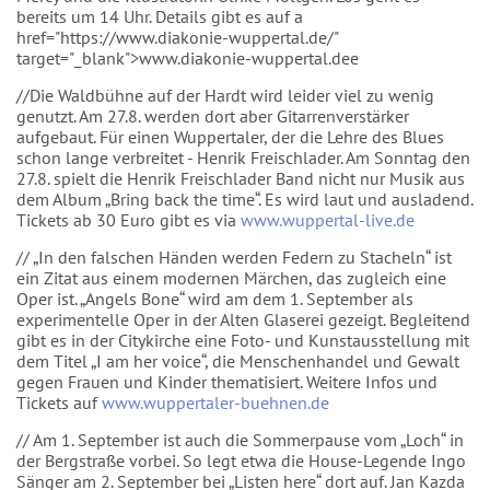
bereits um 14 Uhr. Details gibt es auf a
href="https://www.diakonie-wuppertal.de/"
target="_blank">www.diakonie-wuppertal.dee
//Die Waldbühne auf der Hardt wird leider viel zu wenig
genutzt. Am 27.8. werden dort aber Gitarrenverstärker
aufgebaut. Für einen Wuppertaler, der die Lehre des Blues
schon lange verbreitet - Henrik Freischlader. Am Sonntag den
27.8. spielt die Henrik Freischlader Band nicht nur Musik aus
dem Album „Bring back the time“. Es wird laut und ausladend.
Tickets ab 30 Euro gibt es via
www.wuppertal-live.de
// „In den falschen Händen werden Federn zu Stacheln“ ist
ein Zitat aus einem modernen Märchen, das zugleich eine
Oper ist. „Angels Bone“ wird am dem 1. September als
experimentelle Oper in der Alten Glaserei gezeigt. Begleitend
gibt es in der Citykirche eine Foto- und Kunstausstellung mit
dem Titel „I am her voice“, die Menschenhandel und Gewalt
gegen Frauen und Kinder thematisiert. Weitere Infos und
Tickets auf
www.wuppertaler-buehnen.de
// Am 1. September ist auch die Sommerpause vom „Loch“ in
der Bergstraße vorbei. So legt etwa die House-Legende Ingo
Sänger am 2. September bei „Listen here“ dort auf. Jan Kazda