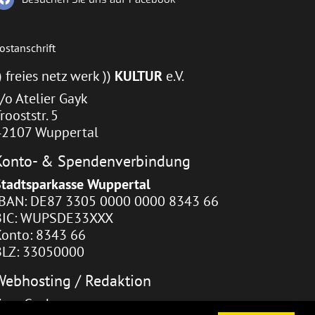
ostanschrift
) freies netz werk ))
KULTUR
e.V.
/o Atelier Gayk
rooststr. 5
42107 Wuppertal
Konto- & Spendenverbindung
Stadtsparkasse Wuppertal
IBAN: DE87 3305 0000 0000 8343 66
BIC: WUPSDE33XXX
Konto: 8343 66
BLZ: 33050000
Webhosting / Redaktion
Zara Gayk