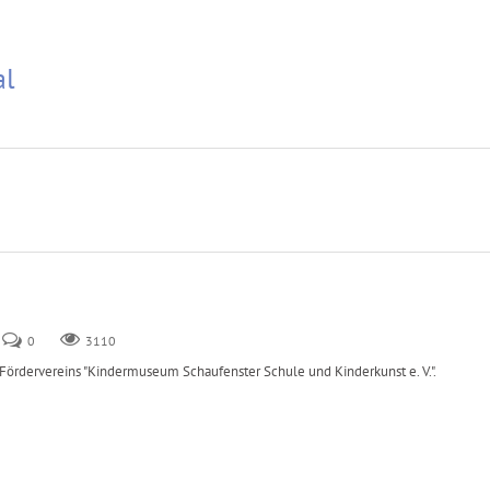
al
0
3110
rdervereins "Kindermuseum Schaufenster Schule und Kinderkunst e. V.".