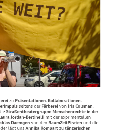
berei
zu
Präsentationen. Kollaborationen.
erimpuls
seitens der
Färberei
von
Iris Colsman
.
die
Straßentheatergruppe Menschenrechte in der
Laura Jordan-Bertinelli
mit der exprimentellen
obias Daemgen
von den
RaumZeitPiraten
und die
eder lädt uns
Annika Kompart
zu
tänzerischen