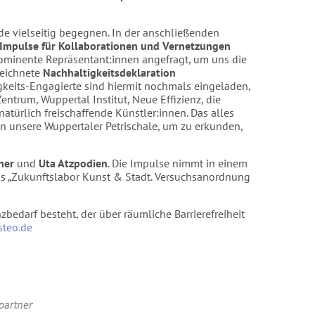
 vielseitig begegnen. In der anschließenden
Impulse für Kollaborationen und Vernetzungen
rominente Repräsentant:innen angefragt, um uns die
zeichnete
Nachhaltigkeitsdeklaration
keits-Engagierte sind hiermit nochmals eingeladen,
entrum, Wuppertal Institut, Neue Effizienz, die
atürlich freischaffende Künstler:innen. Das alles
n unsere Wuppertaler Petrischale, um zu erkunden,
ner
und
Uta Atzpodien
. Die Impulse nimmt in einem
as „Zukunftslabor Kunst & Stadt. Versuchsanordnung
nzbedarf besteht, der über räumliche Barrierefreiheit
steo.de