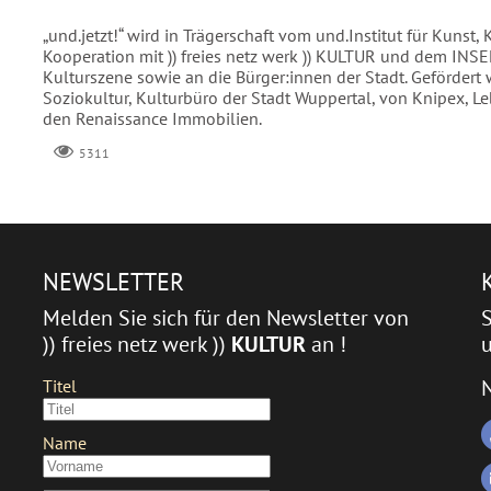
„und.jetzt!“ wird in Trägerschaft vom und.Institut für Kunst, 
Kooperation mit )) freies netz werk )) KULTUR und dem INSEL
Kulturszene sowie an die Bürger:innen der Stadt. Gefördert w
Soziokultur, Kulturbüro der Stadt Wuppertal, von Knipex, 
den Renaissance Immobilien.
5311
NEWSLETTER
Melden Sie sich für den Newsletter von
)) freies netz werk ))
KULTUR
an !
u