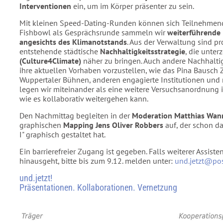
Interventionen
ein, um im Körper präsenter zu sein.
Mit kleinen Speed-Dating-Runden können sich Teilnehmende
Fishbowl als Gesprächsrunde sammeln wir
weiterführende 
angesichts des Klimanotstands
. Aus der Verwaltung sind p
entstehende städtische
Nachhaltigkeitsstrategie
, die unter
(Culture4Climate)
näher zu bringen. Auch andere Nachhaltig
ihre aktuellen Vorhaben vorzustellen, wie das Pina Bausch Z
Wuppertaler Bühnen, anderen engagierte Institutionen und n
legen wir miteinander als eine weitere Versuchsanordnung i
wie es kollaborativ weitergehen kann.
Den Nachmittag begleiten in der
Moderation Matthias Wan
graphischen
Mapping Jens Oliver Robbers
auf, der schon d
I" graphisch gestaltet hat.
Ein barrierefreier Zugang ist gegeben. Falls weiterer Assiste
hinausgeht, bitte bis zum 9.12. melden unter:
und.jetzt@po
und.jetzt!
Präsentationen. Kollaborationen. Vernetzung