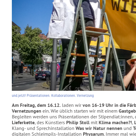
und.jetzt! Präsentationen. Kollaborationen. Vernetzung
Am Freitag, dem 16.12.
laden wir
von 16-19 Uhr
in die Fär
Vernetzungen
ein. Wie üblich starten wir mit einem
Gastgeb
Begleiten werden uns Präsentationen der Stipendiat:innen, 
Lieferkette
, des Künstlers
Philip Stoll
mit
Klima machen?!
,
Klang- und Sprechinstallation
Was wir Natur nennen
und
T
digitalen Schleimpils-Installation
Physarum
. Immer mal wi