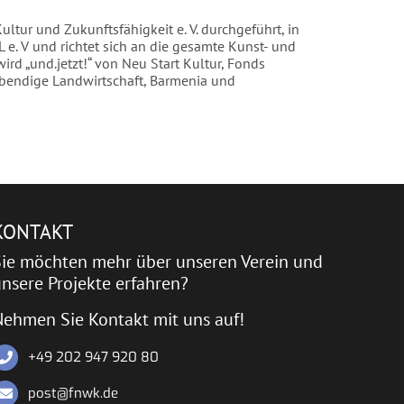
Kultur und Zukunftsfähigkeit e. V. durchgeführt, in
 e. V und richtet sich an die gesamte Kunst- und
ird „und.jetzt!“ von Neu Start Kultur, Fonds
Lebendige Landwirtschaft, Barmenia und
KONTAKT
Sie möchten mehr über unseren Verein und
nsere Projekte erfahren?
Nehmen Sie Kontakt mit uns auf!
+49 202 947 920 80
post@fnwk.de