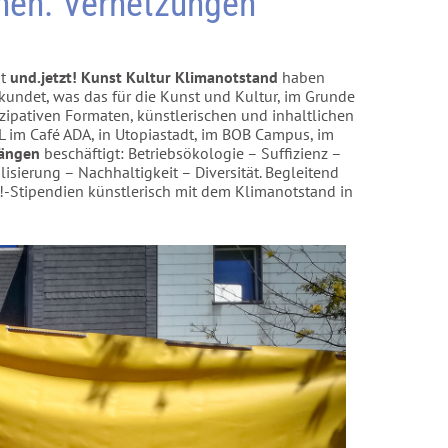
onen. Vernetzungen
it
und.jetzt! Kunst Kultur Klimanotstand
haben
undet, was das für die Kunst und Kultur, im Grunde
izipativen Formaten, künstlerischen und inhaltlichen
EL im Café ADA, in Utopiastadt, im BOB Campus, im
längen
beschäftigt: Betriebsökologie – Suffizienz –
isierung – Nachhaltigkeit – Diversität. Begleitend
t!-Stipendien künstlerisch mit dem Klimanotstand in